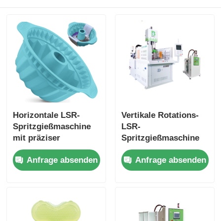
Horizontale LSR-
Vertikale Rotations-
Spritzgießmaschine
LSR-
mit präziser
Spritzgießmaschine
Dosierung und
mit 30%
Anfrage absenden
Anfrage absenden
Mischung,
Effizienzsteigerung,
automatisiertem
85 Tonnen
Betrieb und
Klemmkraft und
fortschrittlichem
Servomotor
Steuerungssystem