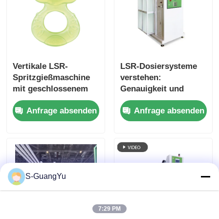
Vertikale LSR-
LSR-Dosiersysteme
Spritzgießmaschine
verstehen:
mit geschlossenem
Genauigkeit und
Servo-
Stabilität verbessern
Anfrage absenden
Anfrage absenden
Hydrauliksystem für
die Produktion von
Kinderzähne-Sets
S-GuangYu
7:29 PM