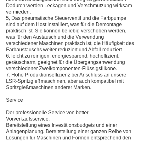
Dadurch werden Leckagen und Verschmutzung wirksam
vermieden.
Fabrik Tour
5, Das pneumatische Steuerventil und die Farbpumpe
sind auf dem Host installiert, was für die Demontage
praktisch ist. Sie können beliebig verschoben werden,
was für den Austausch und die Verwendung
Qualitätskontrolle
verschiedener Maschinen praktisch ist, die Häufigkeit des
Farbaustauschs weiter reduziert und Abfall reduziert.
6, leicht zu reinigen, energiesparend, hocheffizient,
Kontakt
geräuscharm, geeignet für die Übergangsanwendung
verschiedener Zweikomponenten-Flüssigsilikone.
7. Hohe Produktionseffizienz bei Anschluss an unsere
Nachrichten
LSR-Spritzgießmaschinen, aber auch kompatibel mit
Spritzgießmaschinen anderer Marken.
Alle Fälle
Service
Der professionelle Service von better
Referenzen
Vorverkaufsservice:
Bereitstellung eines Investitionsbudgets und einer
Anlagenplanung. Bereitstellung einer ganzen Reihe von
LSR-Spritzgießmaschine
Lösungen für Maschinen und Formen entsprechend den