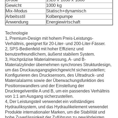
Gewicht
1000 kg
Mix-Modus
Statisch+dynamisch
Arbeitsstil
Kolbenpumpe
Anwendung
Energiewirtschaft
Technologie
1, Premium-Design mit hohem Preis-Leistungs-
Verhältnis, geeignet für 20-Liter- und 200-Liter-Fässer.
2, SPS-Bedienfeld mit hoher Effizienz und
benutzerfreundlichem, äußerst stabilem System.
3, Hochpräzise Materialmessung, A- und B-
Materialzylinder übernehmen synchrones Strukturdesign,
um das Druckausgangsgleichgewicht sicherzustellen;
Konfigurieren des Drucksensors, des Ultradruck- und
Materialalarms sowie der Überwachungsfunktion des
Startseite
Positionswandlers und der Einstellung der
Druckregelventile A und B, um ein passendes Verhältnis
von 1:1 am Ausgang sicherzustellen.
Produkte
4, Der Leistungsteil verwendet ein vollständiges
Hydrauliksystem, und das Hydraulikelement verwendet
Produkte internationaler Marken, um die Stabilität und
Über uns
hohe Zuverlässigkeit der Zuführung zu gewährleisten.