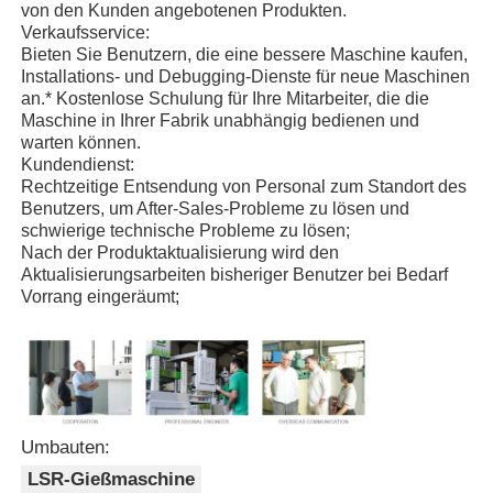
von den Kunden angebotenen Produkten.
Verkaufsservice:
Bieten Sie Benutzern, die eine bessere Maschine kaufen,
Silikon Spritzgießmaschine
Installations- und Debugging-Dienste für neue Maschinen
an.* Kostenlose Schulung für Ihre Mitarbeiter, die die
Maschine in Ihrer Fabrik unabhängig bedienen und
LSR-Dosierungssystem
warten können.
Kundendienst:
Rechtzeitige Entsendung von Personal zum Standort des
Umspritzmaschine
Benutzers, um After-Sales-Probleme zu lösen und
schwierige technische Probleme zu lösen;
Nach der Produktaktualisierung wird den
Spritzgussmaschinen-Zubehör
Aktualisierungsarbeiten bisheriger Benutzer bei Bedarf
Vorrang eingeräumt;
Spritzgießereien aus Flüssigsilikongummi
flüssiges Silikonformteil
Umbauten:
Silikongummi-Spritzgießerei
LSR-Gießmaschine