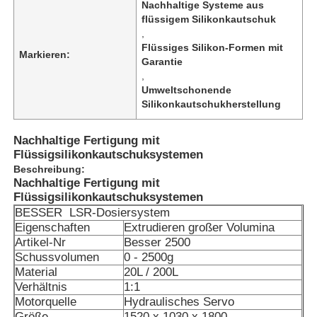
Nachhaltige Systeme aus
flüssigem Silikonkautschuk
,
Flüssiges Silikon-Formen mit
Markieren:
Garantie
,
Umweltschonende
Silikonkautschukherstellung
Nachhaltige Fertigung mit
Flüssigsilikonkautschuksystemen
Beschreibung:
Nachhaltige Fertigung mit
Flüssigsilikonkautschuksystemen
BESSER
LSR-Dosiersystem
Eigenschaften
Extrudieren großer Volumina
Artikel-Nr
Besser 2500
Schussvolumen
0 - 2500g
Material
20L / 200L
Verhältnis
1:1
Motorquelle
Hydraulisches Servo
Größe
1520 x 1030 x 1800