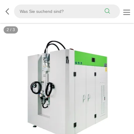
2
/
3