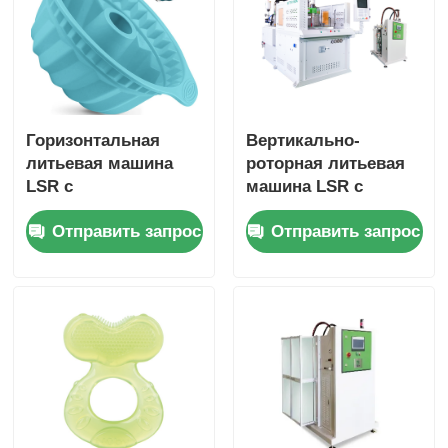
Горизонтальная
Вертикально-
литьевая машина
роторная литьевая
LSR с
машина LSR с
прецизионным
повышением
Отправить запрос
Отправить запрос
дозированием и
эффективности на
смешиванием,
30 %, усилием
автоматизированной
смыкания 85 тонн и
работой и
серводвигателем
усовершенствованной
системой
управления