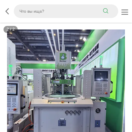
2
/
2