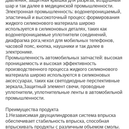
давления, защитная крышка для разреза, воздушный
шар и так далее в медицинской промышленности.
Электронная промышленность: водонепроницаемый,
Силиконовая инжекционная формовая машина
эластичный и высокоточный процесс формирования
жидкого силиконового материала широко
используется в силиконовых деталях, таких как
Система дозирования LSR
водонепроницаемые уплотнители соединений,
диафрагма рога,чехол для мобильных телефонов,
часовой пояс, кнопка, наушники и так далее в
Машина для переплавки
электронике.
Промышленность автомобильных запчастей: высокая
проницаемость и высокая эффективность
производственного процесса жидкого силиконового
Аксессуары для машины для формования инжекци
материала широко используются в силиконовых
аксессуарах, таких как светодиодные перспективные
зеркала,Защитный элемент свечи, проводные
Впрыскание жидкой силиконовой резины
уплотнители, уплотнительные ленты в автомобильной
промышленности.
жидкостная прессформа силикона
Преимущества продукта
1.
Независимая двухцилиндровая система впрыска
обеспечивает стабильность впрыска, способная
Силиконовая резина для инжекционной формовани
впрыскивать продукты с различным объемом смолы.