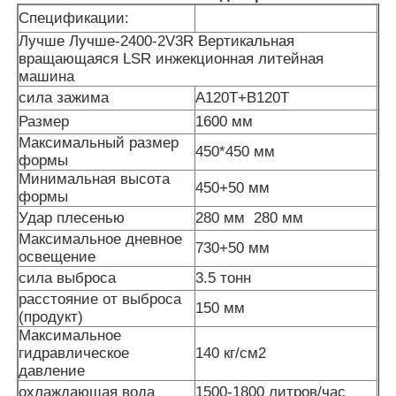
Спецификации:
Лучше Лучше-2400-2V3R Вертикальная
вращающаяся LSR инжекционная литейная
машина
сила зажима
A120T+B120T
Размер
1600 мм
Максимальный размер
450*450 мм
формы
Минимальная высота
450+50 мм
формы
Удар плесенью
280 мм
280 мм
Максимальное дневное
730+50 мм
освещение
сила выброса
3.5 тонн
Главная страница
расстояние от выброса
150 мм
(продукт)
Максимальное
Продукция
гидравлическое
140 кг/см2
давление
О Компании
охлаждающая вода
1500-1800 литров/час