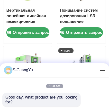
Вертикальная
Понимание систем
линейная линейная
дозирования LSR:
инжекционная
повышение
формовая машина с
точности и
Отправить запрос
Отправить запрос
сервогидравлической
стабильности
системой с
замкнутым
контуром для
производства
детских зубчатых
комплектов
S-GuangYu
9:58 AM
Устойчивое
Датчик давления
Good day, what product are you looking 
производство с
Силиконовый
for?
использованием
герметический