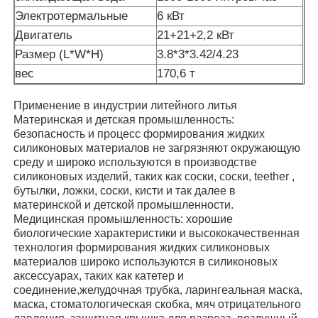
Электротермальные
6 кВт
Двигатель
21+21+2,2 кВт
Наша фабрика
Размер (L*W*H)
3.8*3*3.42/4.23
вес
170,6 т
контроль качества
Применение в индустрии литейного литья
Материнская и детская промышленность:
контактные данные
безопасность и процесс формирования жидких
силиконовых материалов не загрязняют окружающую
среду и широко используются в производстве
Новости
силиконовых изделий, таких как соски, соски, teether ,
бутылки, ложки, соски, кисти и так далее в
материнской и детской промышленности.
Медицинская промышленность: хорошие
Все случаи
биологические характеристики и высококачественная
технология формирования жидких силиконовых
материалов широко используются в силиконовых
Отправить запрос
аксессуарах, таких как катетер и
соединение,желудочная трубка, ларингеальная маска,
маска, стоматологическая скобка, мяч отрицательного
Машина для литья под давлением LSR