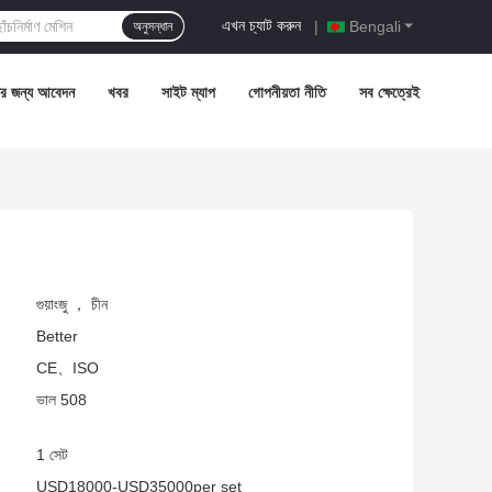
এখন চ্যাট করুন
|
Bengali
অনুসন্ধান
ির জন্য আবেদন
খবর
সাইট ম্যাপ
গোপনীয়তা নীতি
সব ক্ষেত্রেই
গুয়াংজু ， চীন
Better
CE、ISO
ভাল 508
1 সেট
USD18000-USD35000per set