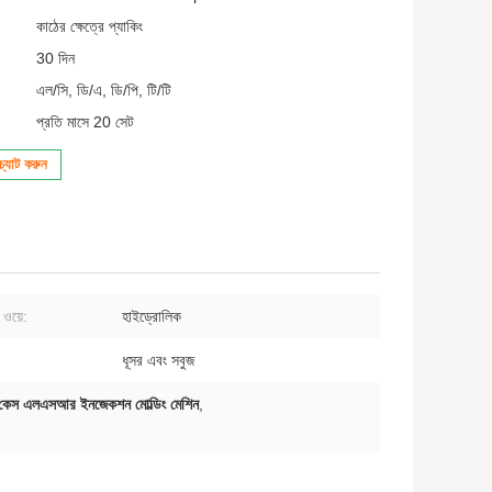
কাঠের ক্ষেত্রে প্যাকিং
30 দিন
এল/সি, ডি/এ, ডি/পি, টি/টি
প্রতি মাসে 20 সেট
্যাট করুন
ং ওয়ে:
হাইড্রোলিক
ধূসর এবং সবুজ
কেস এলএসআর ইনজেকশন মোল্ডিং মেশিন
,