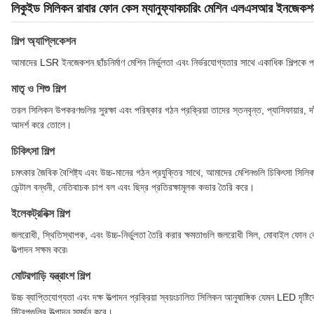
লিকুইড সিলিকন রাবার ফোন কেস ম্যানুফ্যাকচারিং মেশিন এলএসআর ইনজেকশন ছ
শিল্প অ্যাপ্লিকেশন
আমাদের LSR ইনজেকশন ছাঁচনির্মাণ মেশিন নির্ভুলতা এবং নির্ভরযোগ্যতার সাথে একাধিক শিল্পকে 
মাতৃ ও শিশু শিল্প
তরল সিলিকন উপকরণগুলির সুরক্ষা এবং পরিষ্কার গঠন প্রক্রিয়া তাদের স্তনবৃন্ত, প্যাসিফায়ার, 
আদর্শ করে তোলে।
চিকিৎসা শিল্প
চমৎকার জৈবিক বৈশিষ্ট্য এবং উচ্চ-মানের গঠন প্রযুক্তির সাথে, আমাদের মেশিনগুলি চিকিৎসা সিলিকন আ
ডেন্টাল বন্ধনী, নেতিবাচক চাপ বল এবং ছিদ্র প্রতিরক্ষামূলক কভার তৈরি করে।
ইলেকট্রনিক্স শিল্প
জলরোধী, স্থিতিস্থাপক, এবং উচ্চ-নির্ভুলতা তৈরি করার ক্ষমতাগুলি জলরোধী সিল, মোবাইল ফোন ক
উত্পাদন সক্ষম করে৷
মোটরগাড়ি যন্ত্রাংশ শিল্প
উচ্চ ব্যাপ্তিযোগ্যতা এবং দক্ষ উত্পাদন প্রক্রিয়া স্বয়ংচালিত সিলিকন আনুষাঙ্গিক যেমন LED দৃষ্ট
স্ট্রিপগুলির উত্পাদন সমর্থন করে।