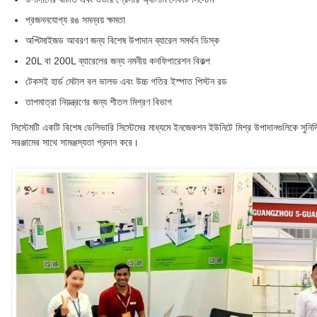
প্রজননযোগ্য রঙ সমন্বয় ক্ষমতা
অপ্টিমাইজড আবরণ জন্য বিশেষ উপাদান ব্যারেল সমর্থন ডিস্ক
20L বা 200L ব্যারেলের জন্য নমনীয় কনফিগারেশন বিকল্প
টেকসই হার্ড মেটাল বল ভালভ এবং উচ্চ গতির ইস্পাত পিস্টন রড
তাপমাত্রা নিয়ন্ত্রণের জন্য শীতল মিশ্রণ বিভাগ
সিস্টেমটি একটি বিশেষ ডেলিভারি সিস্টেমের মাধ্যমে ইনজেকশন ইউনিটে মিশ্র উপাদানগুলিকে সুনির
সরঞ্জামের সাথে সামঞ্জস্যতা প্রদান করে।