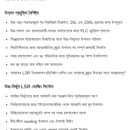
উন্নত প্রযুক্তি বৈশিষ্ট্য
উচ্চ খরচ-পারফরম্যান্স সহ প্রিমিয়াম ডিজাইন, 20L এবং 200L ড্রামের জন্য উপযুক্ত
উচ্চ দক্ষতা এবং ব্যবহারকারী-বান্ধব অপারেশনের জন্য PLC কন্ট্রোল প্যানেল
সিঙ্ক্রোনাস স্ট্রাকচারাল ডিজাইনের সাথে উচ্চ-নির্ভুলতা উপাদান পরিমাপ
স্থিতিশীলতার জন্য আন্তর্জাতিক ব্র্যান্ড উপাদান সহ সম্পূর্ণ জলবাহী সিস্টেম
সহজ রক্ষণাবেক্ষণ এবং রঙ পরিবর্তনের জন্য সুবিধাজনক রঙ পাম্প ইনস্টলেশন
কম শব্দ মাত্রা সঙ্গে শক্তি দক্ষ অপারেশন
আমাদের LSR ইনজেকশন ছাঁচনির্মাণ মেশিন এবং অন্যান্য ব্র্যান্ড উভয়ের সাথে সামঞ্জস্যপূর্ণ
উচ্চ-নির্ভুল LSR ডোজিং সিস্টেম
সর্বোচ্চ নির্ভুলতার জন্য আমদানি করা সরঞ্জাম দিয়ে প্রক্রিয়াকৃত অংশ
নির্ভরযোগ্যতার জন্য ইউরোপ/আমেরিকা থেকে আমদানি করা মূল উপাদান
বিচ্ছিন্নযোগ্য স্থানচ্যুতি পাম্প সহ সহজ রক্ষণাবেক্ষণ নকশা
দীর্ঘ-জীবন sealing উপাদান এবং টেকসই নির্মাণ
উপাদানের ঘাটতি এবং ওভার প্রেসার অ্যালার্ম সেফটি সিস্টেম