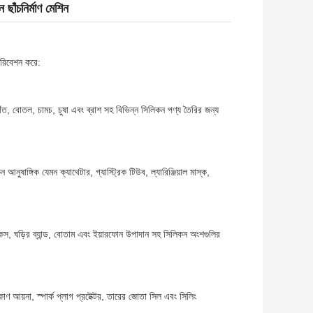
াঁচনির্মাণ মেশিন
পরিবেশন করে:
দাঁত, বোতল, চামচ, চুষা এবং ব্রাশ সহ বিভিন্ন সিলিকন পণ্য তৈরির জন্য
নুষাঙ্গিক যেমন ক্যাথেটার, গ্যাস্ট্রিক টিউব, ল্যারিঞ্জিয়াল মাস্ক,
েস, ঘড়ির ব্যান্ড, বোতাম এবং ইয়ারফোন উপাদান সহ সিলিকন অংশগুলির
িকোণ আয়না, স্পার্ক প্লাগ প্রটেক্টর, তারের জোতা সিল এবং সিলিং