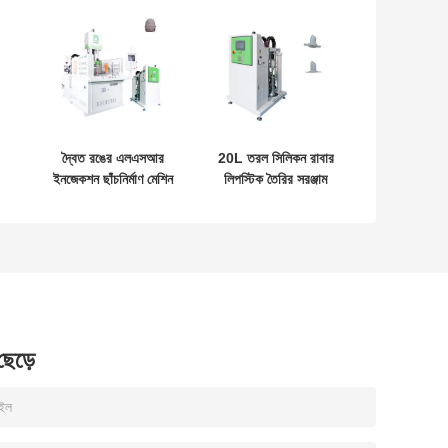
দ্বৈত রঙের এলএসআর
20L তরল সিলিকন রাবার
ইনজেকশন ছাঁচনির্মাণ মেশিন
লিপস্টিক তৈরির সরঞ্জাম
লতা
তরল সিলিকন পণ্যগুলির
সিলিকন সরবরাহকারী
জন্য স্টিল অ্যালুমিনিয়াম
মেশিন
 ছেড়ে