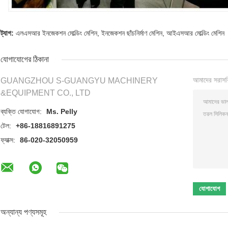
ট্যাগ:
এলএসআর ইনজেকশন মোল্ডিং মেশিন
,
ইনজেকশন ছাঁচনির্মাণ মেশিন
,
আইএসআর মোল্ডিং মেশিন
যোগাযোগের ঠিকানা
আমাদের সরাসর
GUANGZHOU S-GUANGYU MACHINERY
&EQUIPMENT CO., LTD
ব্যক্তি যোগাযোগ:
Ms. Pelly
টেল:
+86-18816891275
ফ্যাক্স:
86-020-32050959
অন্যান্য পণ্যসমূহ