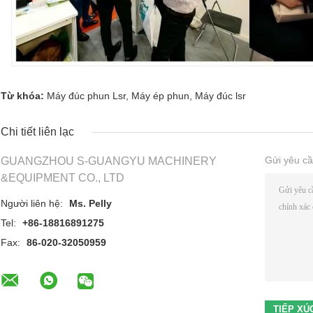
Từ khóa:
Máy đúc phun Lsr
,
Máy ép phun
,
Máy đúc lsr
Chi tiết liên lạc
Gửi yêu cầ
GUANGZHOU S-GUANGYU MACHINERY
&EQUIPMENT CO., LTD
Người liên hệ:
Ms. Pelly
Tel:
+86-18816891275
Fax:
86-020-32050959