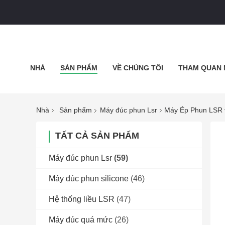
NHÀ
SẢN PHẨM
VỀ CHÚNG TÔI
THAM QUAN 
CHÍNH SÁCH BẢO MẬT
TẤT CẢ CÁC TRƯỜNG HỢP
Nhà
Sản phẩm
Máy đúc phun Lsr
Máy Ép Phun LSR Đ
TẤT CẢ SẢN PHẨM
Máy đúc phun Lsr
(59)
Máy đúc phun silicone
(46)
Hệ thống liều LSR
(47)
Máy đúc quá mức
(26)