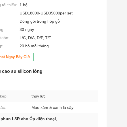
tối thiểu:
1 bộ
USD18000-USD35000per set
Đóng gói trong hộp gỗ
ng:
30 ngày
toán:
L/C, D/A, D/P, T/T.
p:
20 bộ mỗi tháng
hat Ngay Bây Giờ
cao su silicon lỏng
kẹp:
thủy lực
ắc:
Màu xám & xanh lá cây
 phun LSR cho Ốp điện thoại
,