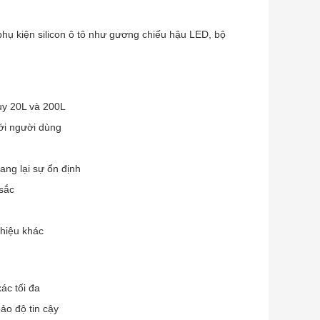
phụ kiện silicon ô tô như gương chiếu hậu LED, bộ
huy 20L và 200L
ới người dùng
ang lại sự ổn định
 sắc
 hiệu khác
ác tối đa
ảo độ tin cậy