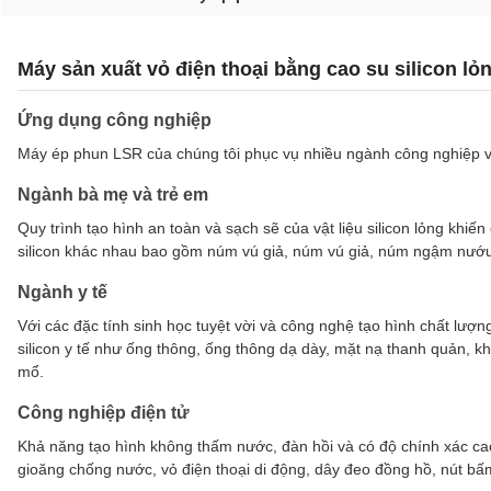
Máy sản xuất vỏ điện thoại bằng cao su silicon l
Ứng dụng công nghiệp
Máy ép phun LSR của chúng tôi phục vụ nhiều ngành công nghiệp với
Ngành bà mẹ và trẻ em
Quy trình tạo hình an toàn và sạch sẽ của vật liệu silicon lỏng khi
silicon khác nhau bao gồm núm vú giả, núm vú giả, núm ngậm nướu, 
Ngành y tế
Với các đặc tính sinh học tuyệt vời và công nghệ tạo hình chất lượ
silicon y tế như ống thông, ống thông dạ dày, mặt nạ thanh quản, 
mổ.
Công nghiệp điện tử
Khả năng tạo hình không thấm nước, đàn hồi và có độ chính xác ca
gioăng chống nước, vỏ điện thoại di động, dây đeo đồng hồ, nút bấm 