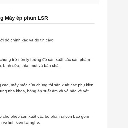
ỏng Máy ép phun LSR
 độ chính xác và độ tin cậy:
ến chúng trở nên lý tưởng để sản xuất các sản phẩm
bình sữa, thìa, mút và bàn chải.
ng cao, máy móc của chúng tôi sản xuất các phụ kiện
khung nha khoa, bóng áp suất âm và vỏ bảo vệ vết
o cho phép sản xuất các bộ phận silicon bao gồm
và linh kiện tai nghe.