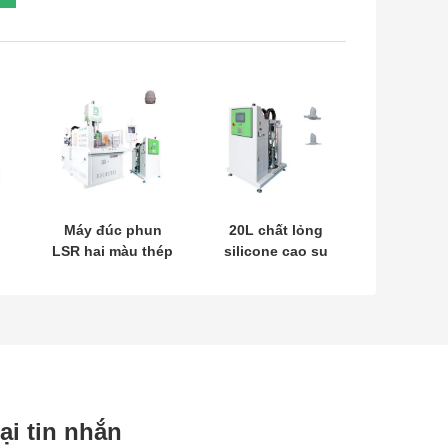
Máy đúc phun
20L chất lỏng
LSR hai màu thép
silicone cao su
nhôm cho các
da môi thiết bị
sản phẩm
đúc silicone máy
silicone lỏng
cho ăn
lại tin nhắn