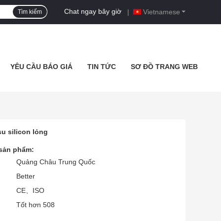
Chat ngay bây giờ
|
Vietnamese
Tìm kiếm
YÊU CẦU BÁO GIÁ
TIN TỨC
SƠ ĐỒ TRANG WEB
u silicon lỏng
 sản phẩm:
Quảng Châu Trung Quốc
Better
CE、ISO
Tốt hơn 508