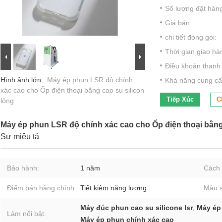
Số lượng đặt hàng 
Giá bán:
chi tiết đóng gói:
Thời gian giao hà
Điều khoản thanh 
Hình ảnh lớn :
Máy ép phun LSR độ chính
Khả năng cung cấ
xác cao cho Ốp điện thoại bằng cao su silicon
Tiếp Xúc
C
lỏng
Máy ép phun LSR độ chính xác cao cho Ốp điện thoại bằng 
Sự miêu tả
Bảo hành:
1 năm
Cách 
Điểm bán hàng chính:
Tiết kiệm năng lượng
Màu s
Máy đúc phun cao su silicone lsr
,
Máy ép
Làm nổi bật:
Máy ép phun chính xác cao