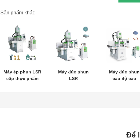
Sản phẩm khác
Máy ép phun LSR
Máy đúc phun
Máy đúc phun
cấp thực phẩm
LSR
cao độ cao
cho ngậm nướu
em bé bằng cao
su silicone lỏng
Để 