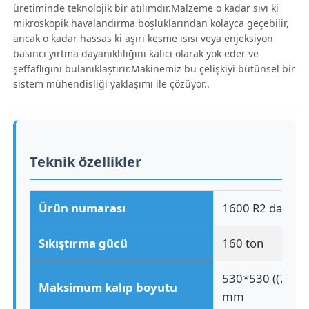
üretiminde teknolojik bir atılımdır.Malzeme o kadar sıvı ki
mikroskopik havalandırma boşluklarından kolayca geçebilir,
ancak o kadar hassas ki aşırı kesme ısısı veya enjeksiyon
basıncı yırtma dayanıklılığını kalıcı olarak yok eder ve
şeffaflığını bulanıklaştırır.Makinemiz bu çelişkiyi bütünsel bir
sistem mühendisliği yaklaşımı ile çözüyor..
Teknik özellikler
Ürün numarası
1600 R2 daha iyi
Ana sayfa
Sıkıştırma gücü
160 ton
Ürünler
530*530 ((700*
Maksimum kalıp boyutu
mm
Hakkımızda