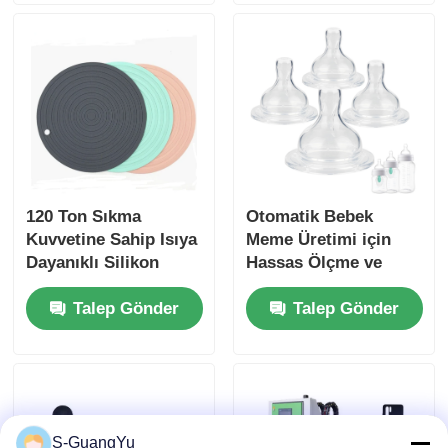
120 Ton Sıkma
Otomatik Bebek
Kuvvetine Sahip Isıya
Meme Üretimi için
Dayanıklı Silikon
Hassas Ölçme ve
Pedler için FDA
Karıştırma ile LSR
Talep Gönder
Talep Gönder
Onaylı LSR
Enjeksiyon Kalıplama
Enjeksiyon Makinesi
Makinesi
S-GuangYu