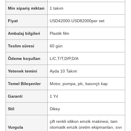
Min sipariş miktarı
1 takım
Fiyat
USD42000-USD82000per set
Ambalaj bilgileri
Plastik film
Teslim süresi
60 gün
Ödeme koşulları
L/C,T/T,D/P,D/A
Yetenek temini
Ayda 10 Takım
Temel Bileşenler
Motor, pompa, plc, basınçlı kap
Garanti
1 Yıl
Stil
Dikey
çift ​​renkli silikon emzik makinesi, tam
Vurgula
otomatik emzik üretim ekipmanları, sıvı