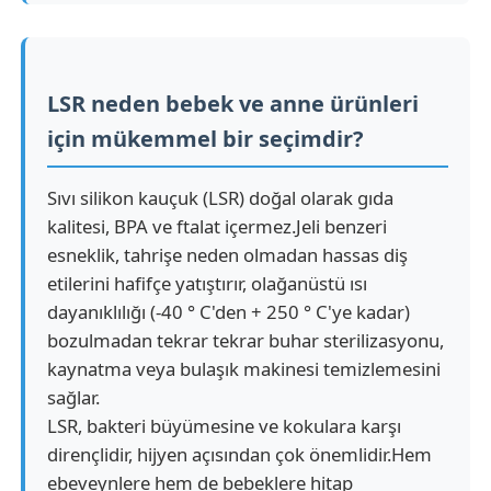
Silikon Enjeksiyon Kalıplama Makinesi
LSR neden bebek ve anne ürünleri
LSR dozlama sistemi
için mükemmel bir seçimdir?
Sıvı silikon kauçuk (LSR) doğal olarak gıda
Aşırı kalıplama makinesi
kalitesi, BPA ve ftalat içermez.Jeli benzeri
esneklik, tahrişe neden olmadan hassas diş
Enjeksiyon kalıplama makinesi aksesuarları
etilerini hafifçe yatıştırır, olağanüstü ısı
dayanıklılığı (-40 ° C'den + 250 ° C'ye kadar)
Sıvı silikon kauçuk enjeksiyon kalıplaması
bozulmadan tekrar tekrar buhar sterilizasyonu,
kaynatma veya bulaşık makinesi temizlemesini
sağlar.
Sıvı silikon kalıplama
LSR, bakteri büyümesine ve kokulara karşı
dirençlidir, hijyen açısından çok önemlidir.Hem
Silikon kauçuk enjeksiyon kalıplama
ebeveynlere hem de bebeklere hitap