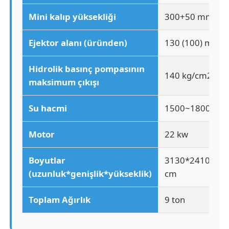
Mini kalıp yüksekliği
300+50 mm
Fabrika turu
Ejektor alanı (üründen)
130 (100) mm
Kalite kontrol
Hidrolik basınç pompasının
140 kg/cm2
maksimum çıkışı
Bize ulaşın
Su hacmi
1500~1800 litre
Haberler
Motor
22 kw
Boyutlar
3130*2410*32
Tüm servis talepleri
(uzunluk*genişlik*yükseklik)
cm
Teklif isteği
Toplam Ağırlık
9 ton
LSR Enjeksiyon Makinesi