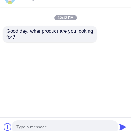
12:12 PM
Good day, what product are you looking 
Durum Çalışması:
Silikon İsrafını
for?
Gelişmiş Karıştırma
Durdurun: Akıllı
Teknolojisiyle Silikon
Besleme Sistemleri
Ürün Kalitesini
Verimi Nasıl Artırır?
Talep Gönder
Talep Gönder
Artırmak
Ana sayfa
Hakkımızda
Bize ulaşın
Desktop Site
Site Haritası
Gizlilik Politikası
Kalite
LSR Enjeksiyon Makinesi
Çin
fabrikası.Copyright © 2026 Guangzhou S-guangyu
Machinery &Equipment Co., Ltd. All Rights