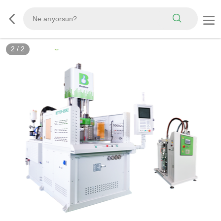
2
/
2