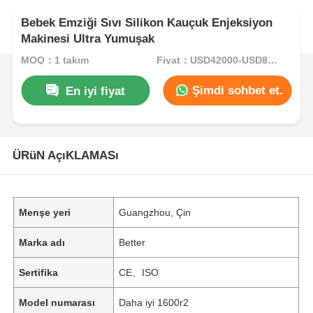
Bebek Emziği Sıvı Silikon Kauçuk Enjeksiyon
Makinesi Ultra Yumuşak
MOQ：1 takım
Fiyat：USD42000-USD82000per set
Şimdi sohbet et.
En iyi fiyat
ÜRüN AçıKLAMASı
Menşe yeri
Guangzhou, Çin
Marka adı
Better
Sertifika
CE、ISO
Model numarası
Daha iyi 1600r2