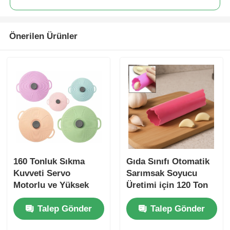
Önerilen Ürünler
160 Tonluk Sıkma
Gıda Sınıfı Otomatik
Kuvveti Servo
Sarımsak Soyucu
Motorlu ve Yüksek
Üretimi için 120 Ton
Hassasiyetli Dikey
Sıkma Kuvveti LSR
Talep Gönder
Talep Gönder
LSR Enjeksiyon
Enjeksiyon Makinesi
Makinesi