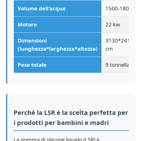
Volume dell'acqua
1500-1800 litr
Macchine per lo stampaggio a iniezione di silicone
Motore
22 kw
Sistema di dosaggio LSR
Dimensioni
3130*2410*3
(lunghezza*larghezza*altezza)
cm
Macchina per il sovramolding
Peso totale
9 tonnellate
Accessori per macchine per stampaggio ad iniezione
Fabbricazione a base di materie plastiche
Perché la LSR è la scelta perfetta per
modanatura liquido del silicone
i prodotti per bambini e madri
Fabbricazione a base di materie plastiche
La gomma di silicone liquido (LSR) è