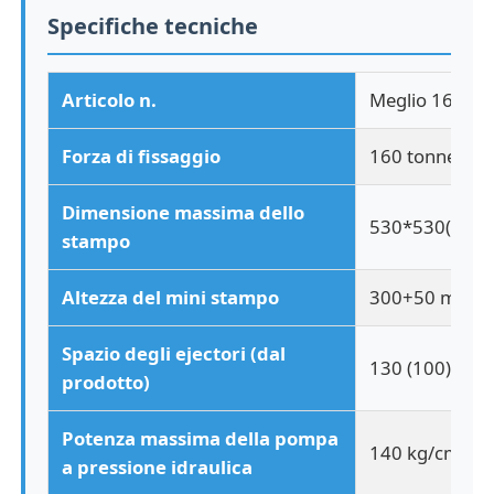
Specifiche tecniche
Fatory Tour
Articolo n.
Meglio 1600 R
Controllo di qualità
Forza di fissaggio
160 tonnellate
Contattaci
Dimensione massima dello
530*530(700
stampo
notizie
Altezza del mini stampo
300+50 mm
Tutti i casi
Spazio degli ejectori (dal
130 (100) mm
prodotto)
Richiedere un preventivo
Potenza massima della pompa
140 kg/cm2
a pressione idraulica
Macchina per lo stampaggio ad iniezione LSR