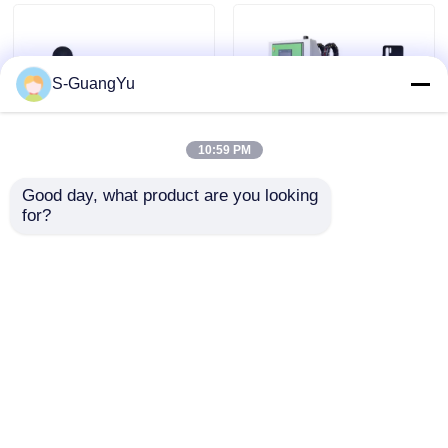
chiusura di 120
automatica di
tonnellate
capezzoli per bambini
S-GuangYu
10:59 PM
Good day, what product are you looking 
Studio di caso:
Stop agli sprechi di
for?
Miglioramento della
silicone: come i
qualità dei prodotti in
sistemi di
silicone con
alimentazione
Invia richiesta
Invia richiesta
tecnologie avanzate
intelligenti
di miscelazione
migliorano la resa
Casa
Circa noi
Contattaci
Desktop Site
Mappa del sito
Norme sulla privacy