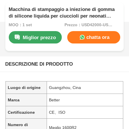
Macchina di stampaggio a iniezione di gomma
di silicone liquida per ciuccioli per neonati
Ultra-soft
MOQ：1 set
Prezzo：USD42000-USD82000per set
chatta ora
Miglior prezzo
DESCRIZIONE DI PRODOTTO
Luogo di origine
Guangzhou, Cina
Marca
Better
Certificazione
CE、ISO
Numero di
Meglio 1600R2