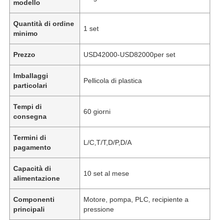
modello
Quantità di ordine
1 set
minimo
Prezzo
USD42000-USD82000per set
Imballaggi
Pellicola di plastica
particolari
Tempi di
60 giorni
consegna
Termini di
L/C,T/T,D/P,D/A
pagamento
Capacità di
10 set al mese
alimentazione
Componenti
Motore, pompa, PLC, recipiente a
principali
pressione