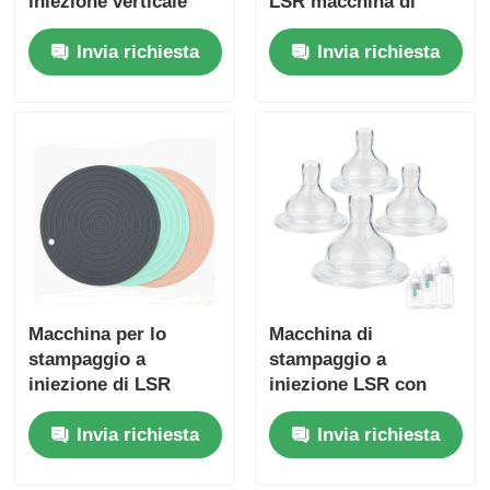
iniezione verticale
LSR macchina di
LSR con servomotore
stampaggio ad
Invia richiesta
Invia richiesta
di forza di fissaggio
iniezione per la
di 160 tonnellate e
produzione di
alta precisione
gommatrici
automatizzate di
aglio per alimenti
Macchina per lo
Macchina di
stampaggio a
stampaggio a
iniezione di LSR
iniezione LSR con
approvata dalla FDA
misurazione e
Invia richiesta
Invia richiesta
per cuscinetti in
miscelazione di
silicone resistenti al
precisione per la
calore con forza di
produzione