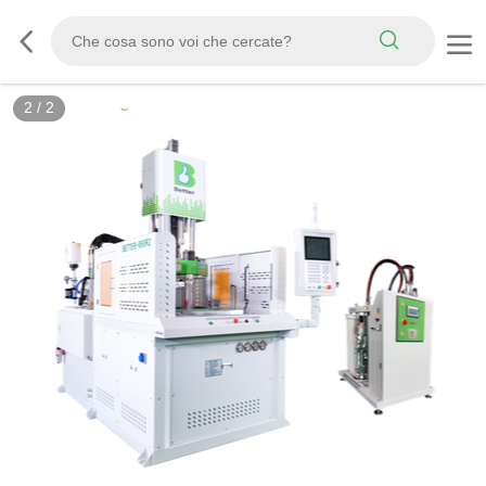
2
/
2