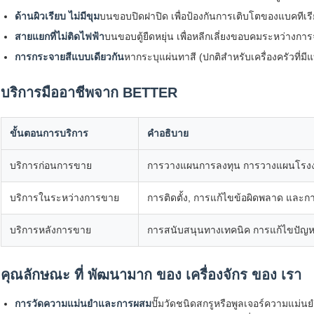
ด้านผิวเรียบ ไม่มีขุม
บนขอบปิดฝาปิด เพื่อป้องกันการเติบโตของแบคทีเรี
สายแยกที่ไม่ติดไฟฟ้า
บนขอบตู้ยืดหยุ่น เพื่อหลีกเลี่ยงขอบคมระหว่างกา
การกระจายสีแบบเดียวกัน
หากระบุแผ่นทาสี (ปกติสําหรับเครื่องครัวที่มี
บริการมืออาชีพจาก BETTER
ขั้นตอนการบริการ
คําอธิบาย
บริการก่อนการขาย
การวางแผนการลงทุน การวางแผนโรงงา
บริการในระหว่างการขาย
การติดตั้ง, การแก้ไขข้อผิดพลาด และกา
บริการหลังการขาย
การสนับสนุนทางเทคนิค การแก้ไขปัญห
คุณลักษณะ ที่ พัฒนามาก ของ เครื่องจักร ของ เรา
การวัดความแม่นยําและการผสม
ปั๊มวัดชนิดสกรูหรือพูลเจอร์ความแม่นยํ