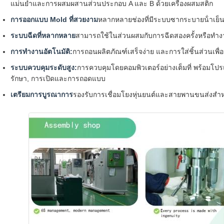
แม่นยําและการผสมผสานส่วนประกอบ A และ B ด้วยเครื่องผสมสติก
การออกแบบ Mold ที่สวยงาม
หลากหลายช่องที่มีระบบซากระบายน้ําเย็
ระบบฉีดที่หลากหลาย
สามารถใช้ในส่วนผสมกับการฉีดสองครั้งหรือทํางา
การทํางานอัตโนมัติ:
การถอนผลิตภัณฑ์เสร็จง่าย และการใส่ชิ้นส่วนเพื
ระบบควบคุมระดับสูง:
การควบคุมโดยคอมพิวเตอร์อย่างเต็มที่ พร้อมโป
รักษา, การเปิดและการถอดแบบ
เตรียมการบูรณาการ
รองรับการเชื่อมโยงหุ่นยนต์และสายพานขนส่งสําห