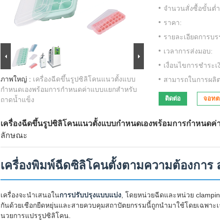
จำนวนสั่งซื้อขั้นต่ำ
ราคา:
รายละเอียดการบรร
เวลาการส่งมอบ:
เงื่อนไขการชำระเง
ภาพใหญ่ :
เครื่องฉีดขึ้นรูปซิลิโคนแนวตั้งแบบ
สามารถในการผลิต
กำหนดเองพร้อมการกำหนดค่าแบบแยกสำหรับ
ติดต่อ
จอทตอ
ถาดน้ำแข็ง
เครื่องฉีดขึ้นรูปซิลิโคนแนวตั้งแบบกำหนดเองพร้อมการกำหนดค
ลักษณะ
เครื่องพิมพ์ฉีดซิลิโคนตั้งตามความต้องการ สํ
เครื่องจะนําเสนอใน
การปรับปรุงแบบแบ่ง
, โดยหน่วยฉีดและหน่วย clampin
กันด้วยเชือกยืดหยุ่นและสายควบคุมสถาปัตยกรรมนี้ถูกนํามาใช้โดยเฉพาะเจ
นวยการแปรรูปซิลิโคน.