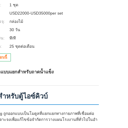
:
1 ชุด
USD22000-USD35000per set
จุ:
กล่องไม้
30 วัน
ิน:
ที/ที
:
25 ชุดต่อเดือน
นนี้
่าแบบแยกสำหรับถาดน้ำแข็ง
าหรับตู้ไอซ์คิวบ์
g ถูกออกแบบเป็นโมดูลที่แยกแยกทางกายภาพที่เชื่อมต่อ
าะจงเพื่อแก้ไขข้อจํากัดการวางแผนโรงงานที่ทั่วไปในอํา