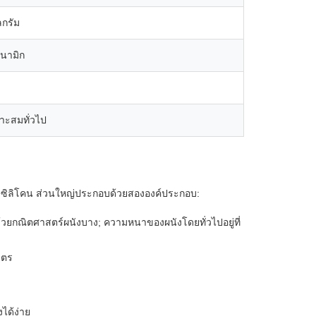
ลกรัม
ดนามิก
าะสมทั่วไป
ัวซิลิโคน ส่วนใหญ่ประกอบด้วยสององค์ประกอบ:
 ด้วยกณิตศาสตร์ผนังบาง; ความหนาของผนังโดยทั่วไปอยู่ที่
มตร
งได้ง่าย