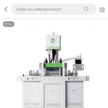
2
/
2