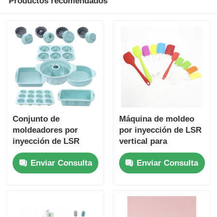
Productos recomendados
Conjunto de
Máquina de moldeo
moldeadores por
por inyección de LSR
inyección de LSR
vertical para
horizontales para
raspadoras de
Enviar Consulta
Enviar Consulta
hornear
silicona resistentes al
calor con alta
eficiencia y control
de precisión