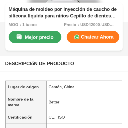
Máquina de moldeo por inyección de caucho de
silicona líquida para niños Cepillo de dientes
con material FDA
MOQ：1 juego
Precio：USD42000-USD82000per set
Chatear Ahora
Mejor precio
DESCRIPCIóN DE PRODUCTO
Lugar de origen
Cantón, China
Nombre de la
Better
marca
Certificación
CE、ISO