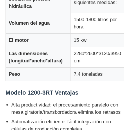
siguientes medidas:
hidráulica
Máquina de moldeo por inyección de silicona
1500-1800 litros por
Volumen del agua
hora
Sistema de dosificación de la LSR
El motor
15 kw
Máquina de sobremoldeo
Las dimensiones
2280*2600*3120/3950
(longitud*ancho*altura)
cm
Accesorios para máquinas de moldeo por inyección
Peso
7.4 toneladas
Moldeado por inyección de caucho de silicona líquida
Modelo 1200-3RT Ventajas
Alta productividad: el procesamiento paralelo con
moldeado líquido del silicón
mesa giratoria/transbordadora elimina los retrasos
Automatización eficiente: fácil integración con
Moldeado por inyección de caucho de silicona
células de producción complejas