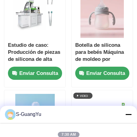
Estudio de caso:
Botella de silicona
Producción de piezas
para bebés Máquina
de silicona de alta
de moldeo por
precisión con
inyección de silicona
Enviar Consulta
Enviar Consulta
tecnología LSR
líquida
S-GuangYu
7:30 AM