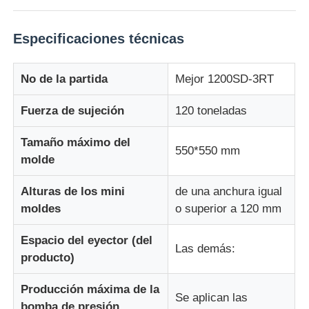
Especificaciones técnicas
Visita a la fábrica
No de la partida
Mejor 1200SD-3RT
Control de Calidad
Fuerza de sujeción
120 toneladas
Contacto
Tamaño máximo del
550*550 mm
molde
noticias
Alturas de los mini
de una anchura igual
moldes
o superior a 120 mm
Todos los casos
Espacio del eyector (del
Las demás:
producto)
Solicitar una cotización
Producción máxima de la
Se aplican las
Máquina de moldeo por inyección LSR
bomba de presión