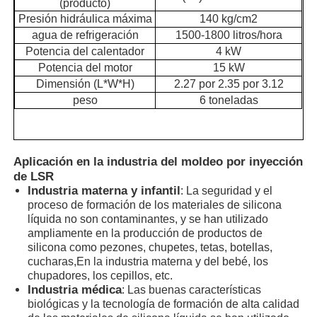
(producto)
Presión hidráulica máxima
140 kg/cm2
agua de refrigeración
1500-1800 litros/hora
Máquina de moldeo por inyección de silicona
Potencia del calentador
4 kW
Potencia del motor
15 kW
Sistema de dosificación de la LSR
Dimensión (L*W*H)
2.27 por 2.35 por 3.12
peso
6 toneladas
Máquina de sobremoldeo
Aplicación en la industria del moldeo por inyección
Accesorios para máquinas de moldeo por inyección
de LSR
Industria materna y infantil
: La seguridad y el
proceso de formación de los materiales de silicona
Moldeado por inyección de caucho de silicona líquida
líquida no son contaminantes, y se han utilizado
ampliamente en la producción de productos de
silicona como pezones, chupetes, tetas, botellas,
moldeado líquido del silicón
cucharas,En la industria materna y del bebé, los
chupadores, los cepillos, etc.
Industria médica
: Las buenas características
biológicas y la tecnología de formación de alta calidad
Moldeado por inyección de caucho de silicona