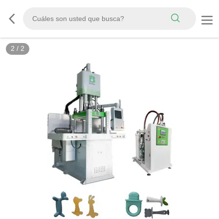
2
/
2