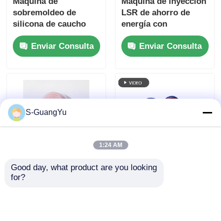
Máquina de
Máquina de inyección
sobremoldeo de
LSR de ahorro de
silicona de caucho
energía con
líquido verde base de
rendimiento de salida
Enviar Consulta
Enviar Consulta
lámpara de escritorio
estable y sistema de
inteligente
inyección
independiente de
doble cilindro
S-GuangYu
1:24 AM
Good day, what product are you looking 
Máquina de inyección
Máquina de moldeo
for?
de LSR de doble
por inyección de
deslizamiento vertical
caucho de silicona
para la producción de
líquida de dos
Enviar Consulta
Enviar Consulta
cepillos de limpieza
colores con plato