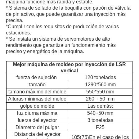
máquina funcione más rápida y estable.
* Sistema de sellado de la boquilla con patrón de válvula
de pin activo, que puede garantizar una inyección más
Visita a la fábrica
precisa.
*Cumplir con los requisitos de producción de varias
estaciones.
Control de Calidad
* Se instala un sistema de servomotores de alto
rendimiento que garantiza un funcionamiento más
preciso y energético de la máquina.
Contacto
Mejor máquina de moldeo por inyección de LSR
vertical
noticias
fuerza de sujeción
120 toneladas
tamaño
1290*560 mm
tamaño máximo del molde
550*550 mm
Todos los casos
Alturas mínimas del molde
260 + 50 mm
golpe de molde
Las demás:
luz diurna máxima
540+50 mm
Solicitar una cotización
fuerza del eyector
3 toneladas
Diámetro del pulgar
F25
Distancia del eyector
Máquina de moldeo por inyección LSR
105
(
75
)
En el caso de los