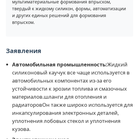
мультиматериальные формования впрыском,
твердый к жидкому силикон, формы, автоматизации
и других единых решений для формования
Силиконовая инжекционная формовая машина
впрыском.
Система дозирования LSR
Заявления
Машина для переплавки
Автомобильная промышленность:
Жидкий
силиконовый каучук все чаще используется в
Аксессуары для машины для формования инжекци
автомобильных компонентах из-за его
устойчивости к эрозии топлива и смазочных
Впрыскание жидкой силиконовой резины
материалов.шланги для отопления и
радиаторовОн также широко используется для
инкапсулирования электронных деталей,
жидкостная прессформа силикона
уплотнения лобовых стекол и уплотнения
кузова.
Силиконовая резина для инжекционной формовани