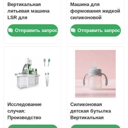
Вертикальная
Машина для
литьевая машина
формования жидкой
LSR для
силиконовой
термостойких
резины для детей
Отправить запрос
Отправить запрос
силиконовых
Зубная щетка с
скребков с высокой
материалом FDA
эффективностью и
точным
управлением
Исследование
Силиконовая
случая:
детская бутылка
Производство
Вертикальная
высокоточных
жидкая