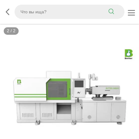
2
/
2