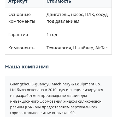
Атрибут
Стоимость
Основные
Двигатель, насос, ПЛК, сосуд
Наша фабрика
компоненты
под давлением
контроль качества
Гарантия
1 год
Компоненты
Технология, Шнайдер, AirTac
контактные данные
Новости
Наша компания
Все случаи
Guangzhou S-guangyu Machinery & Equipment Co.,
Ltd была основана в 2010 году и специализируется
на разработке и производстве машин для
Отправить запрос
инъекционного формования жидкой силиконовой
резины (LSR).Мы предоставляем вертикальное/
горизонтальное литье впрыска LSR,
Машина для литья под давлением LSR