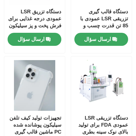
دستگاه قالب گیری
دستگاه تزریق LSR
تزریقی LSR عمودی با
عمودی درجه غذایی برای
85 تن قدرت چسب و
فرش پخت و پز سیلیکون
میز دوجددی عمودی با
ارسال سؤال
ارسال سؤال
سیستم موتور سرو با
عملکرد بالا
دستگاه تزریقی LSR
تجهیزات تولید کیف تلفن
عمودی FDA برای تولید
سیلیکون پوشانده شده
بالای نوک سینه بطری
PC ماشین قالب گیری