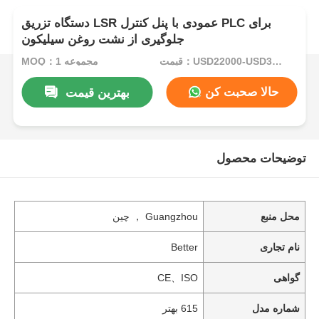
دستگاه تزریق LSR عمودی با پنل کنترل PLC برای
جلوگیری از نشت روغن سیلیکون
قیمت：USD22000-USD35000per set
MOQ：1 مجموعه
حالا صحبت کن
بهترین قیمت
توضیحات محصول
محل منبع
Guangzhou ， چین
نام تجاری
Better
گواهی
CE、ISO
شماره مدل
615 بهتر