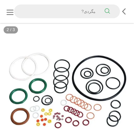
2
/
3