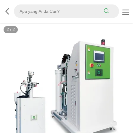
2
/
2