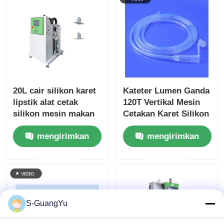
20L cair silikon karet
Kateter Lumen Ganda
lipstik alat cetak
120T Vertikal Mesin
silikon mesin makan
Cetakan Karet Silikon
Cairan
mengirimkan
mengirimkan
permintaan
permintaan
S-GuangYu