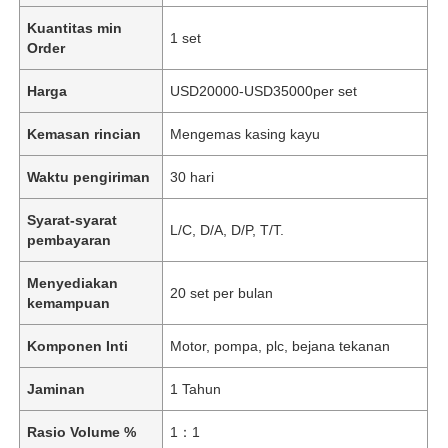
Kuantitas min
1 set
Order
Harga
USD20000-USD35000per set
Kemasan rincian
Mengemas kasing kayu
Waktu pengiriman
30 hari
Syarat-syarat
L/C, D/A, D/P, T/T.
pembayaran
Menyediakan
20 set per bulan
kemampuan
Komponen Inti
Motor, pompa, plc, bejana tekanan
Jaminan
1 Tahun
Rasio Volume %
1：1