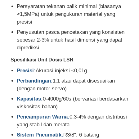
Persyaratan tekanan balik minimal (biasanya
<1,5MPa) untuk pengukuran material yang
Wisata pabrik
presisi
Penyusutan pasca pencetakan yang konsisten
Kontrol kualitas
sebesar 2-3% untuk hasil dimensi yang dapat
diprediksi
Hubungi kami
Spesifikasi Unit Dosis LSR
Presisi:
Akurasi injeksi ≤0,01g
Berita
Perbandingan:
1:1 atau dapat disesuaikan
(dengan motor servo)
Semua Kasus
Kapasitas:
0-4000g/60s (bervariasi berdasarkan
viskositas bahan)
Quote request suatu
Pencampuran Warna:
0,3-4% dengan distribusi
yang stabil dan merata
Sistem Pneumatik:
R3/8", 6 batang
Mesin cetak injeksi Lsr