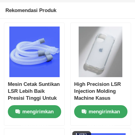
Rekomendasi Produk
Mesin Cetak Suntikan
High Precision LSR
LSR Lebih Baik
Injection Molding
Presisi Tinggi Untuk
Machine Kasus
Komponen Silikon
telepon karet silikon
mengirimkan
mengirimkan
Medis
cair
permintaan
permintaan