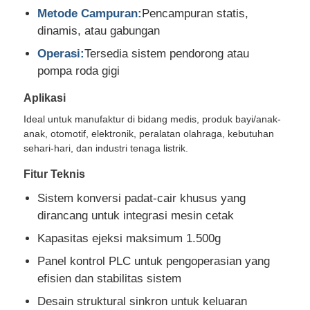
Metode Campuran:
Pencampuran statis,
dinamis, atau gabungan
mesin cetakan injeksi silikon
Operasi:
Tersedia sistem pendorong atau
pompa roda gigi
Sistem Dosis LSR
Aplikasi
Ideal untuk manufaktur di bidang medis, produk bayi/anak-
Mesin Overmolding
anak, otomotif, elektronik, peralatan olahraga, kebutuhan
sehari-hari, dan industri tenaga listrik.
Aksesoris mesin cetak injeksi
Fitur Teknis
Sistem konversi padat-cair khusus yang
Cetakan injeksi karet silikon cair
dirancang untuk integrasi mesin cetak
Kapasitas ejeksi maksimum 1.500g
Cetakan silikon cair
Panel kontrol PLC untuk pengoperasian yang
efisien dan stabilitas sistem
Pembuatan cetakan injeksi karet silikon
Desain struktural sinkron untuk keluaran