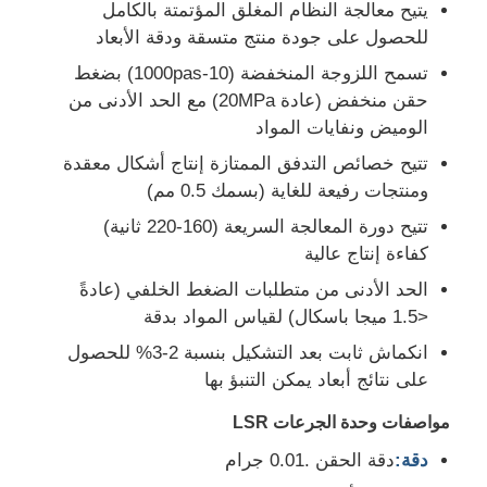
يتيح معالجة النظام المغلق المؤتمتة بالكامل
للحصول على جودة منتج متسقة ودقة الأبعاد
تسمح اللزوجة المنخفضة (10-1000pas) بضغط
حقن منخفض (عادة 20MPa) مع الحد الأدنى من
الوميض ونفايات المواد
تتيح خصائص التدفق الممتازة إنتاج أشكال معقدة
ومنتجات رفيعة للغاية (بسمك 0.5 مم)
تتيح دورة المعالجة السريعة (160-220 ثانية)
كفاءة إنتاج عالية
الحد الأدنى من متطلبات الضغط الخلفي (عادةً
<1.5 ميجا باسكال) لقياس المواد بدقة
منزل
انكماش ثابت بعد التشكيل بنسبة 2-3% للحصول
على نتائج أبعاد يمكن التنبؤ بها
المنتجات
مواصفات وحدة الجرعات LSR
دقة:
دقة الحقن .0.01 جرام
حول بنا