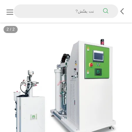
2
/
2