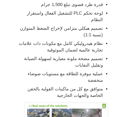
قدرة طرد قصوى تبلغ 1,500 جرام
لوحة تحكم PLC للتشغيل الفعال واستقرار
آلة صناعة القالب بالاندراج
النظام
تصميم هيكلي متزامن لإخراج الضغط المتوازن
نظام الجرعات LSR
(نسبة 1:1)
نظام هيدروليكي كامل مع مكونات ذات علامات
آلة التشكيل الزائد
تجارية عالمية لضمان الموثوقية
تصميم مضخة ملونة معيارية لسهولة الصيانة
ملحقات آلة التشكيل بالحقن
وتقليل النفايات
عملية موفرة للطاقة مع مستويات ضوضاء
صناعة الصبغات بالحقن من المطاط السيليكوني السائل
منخفضة
متوافق مع كل من ماكينات القولبة بالحقن
الخاصة والجهات الخارجية
صياغة السيليكون السائل
طلاء حقن المطاط السيليكوني