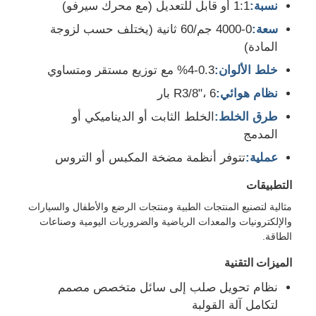
نسبة:
1:1 أو قابل للتعديل (مع محرك سيرفو)
سعة:
0-4000 جم/60 ثانية (يختلف حسب لزوجة
جولة في المعمل
المادة)
خلط الألوان:
0.3-4% مع توزيع مستقر ومتساوي
ضبط الجودة
نظام هوائي:
R3/8"، 6 بار
طرق الخلط:
الخلط الثابت أو الديناميكي أو
اتصل بنا
المدمج
عملية:
تتوفر أنظمة مضخة المكبس أو التروس
أخبار
التطبيقات
مثالية لتصنيع المنتجات الطبية ومنتجات الرضع والأطفال والسيارات
جميع القضايا
والإلكترونيات والمعدات الرياضية والضروريات اليومية وصناعات
الطاقة.
الميزات التقنية
طلب اقتباس
نظام تحويل صلب إلى سائل متخصص مصمم
لتكامل آلة القولبة
LSR حقن صب الآلة