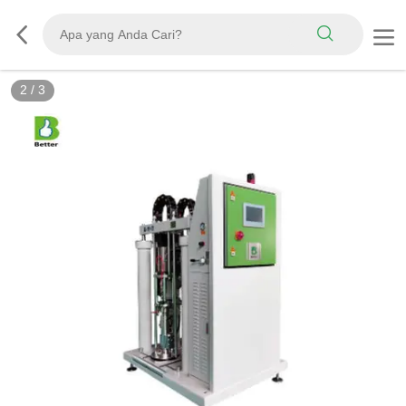
2
/
3