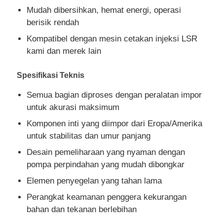
Mudah dibersihkan, hemat energi, operasi
berisik rendah
mesin cetakan injeksi silikon
Kompatibel dengan mesin cetakan injeksi LSR
kami dan merek lain
Sistem Dosis LSR
Spesifikasi Teknis
Mesin Overmolding
Semua bagian diproses dengan peralatan impor
untuk akurasi maksimum
Aksesoris mesin cetak injeksi
Komponen inti yang diimpor dari Eropa/Amerika
untuk stabilitas dan umur panjang
Cetakan injeksi karet silikon cair
Desain pemeliharaan yang nyaman dengan
pompa perpindahan yang mudah dibongkar
Elemen penyegelan yang tahan lama
Cetakan silikon cair
Perangkat keamanan penggera kekurangan
bahan dan tekanan berlebihan
Pembuatan cetakan injeksi karet silikon