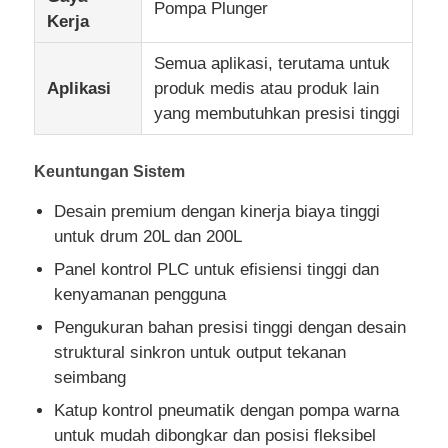
Pompa Plunger
Kerja
Wisata pabrik
Semua aplikasi, terutama untuk
Aplikasi
produk medis atau produk lain
yang membutuhkan presisi tinggi
Kontrol kualitas
Keuntungan Sistem
Hubungi kami
Desain premium dengan kinerja biaya tinggi
untuk drum 20L dan 200L
Berita
Panel kontrol PLC untuk efisiensi tinggi dan
kenyamanan pengguna
Semua Kasus
Pengukuran bahan presisi tinggi dengan desain
struktural sinkron untuk output tekanan
Quote request suatu
seimbang
Katup kontrol pneumatik dengan pompa warna
untuk mudah dibongkar dan posisi fleksibel
Mesin cetak injeksi Lsr