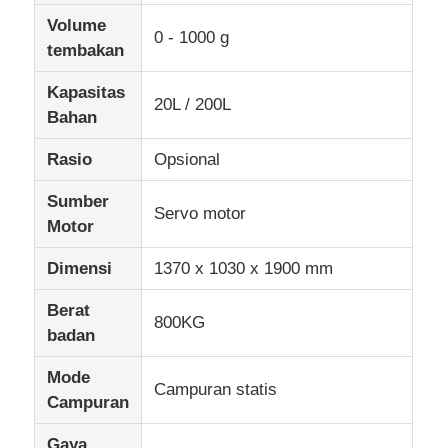
Volume
0 - 1000 g
tembakan
Kapasitas
20L / 200L
Bahan
Rasio
Opsional
Sumber
Servo motor
Motor
Dimensi
1370 x 1030 x 1900 mm
Berat
Rumah
800KG
badan
Mode
Produk
Campuran statis
Campuran
Tentang kita
Gaya