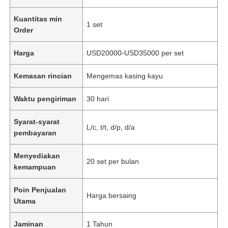
Kuantitas min
1 set
Order
Harga
USD20000-USD35000 per set
Kemasan rincian
Mengemas kasing kayu
Waktu pengiriman
30 hari
Syarat-syarat
L/c, t/t, d/p, d/a
pembayaran
Menyediakan
20 set per bulan
kemampuan
Poin Penjualan
Harga bersaing
Utama
Jaminan
1 Tahun