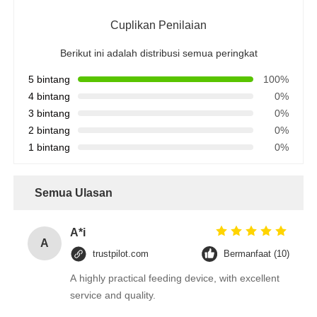
Cuplikan Penilaian
Berikut ini adalah distribusi semua peringkat
5 bintang
100%
4 bintang
0%
3 bintang
0%
2 bintang
0%
1 bintang
0%
Semua Ulasan
A*i
A
trustpilot.com
Bermanfaat (10)
A highly practical feeding device, with excellent
service and quality.