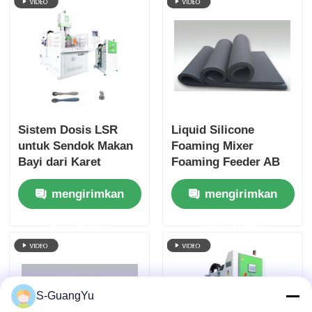
Sistem Dosis LSR
Liquid Silicone
untuk Sendok Makan
Foaming Mixer
Bayi dari Karet
Foaming Feeder AB
Silikon Cair
Adhesive LSR Dosing
mengirimkan
mengirimkan
System
permintaan
permintaan
S-GuangYu