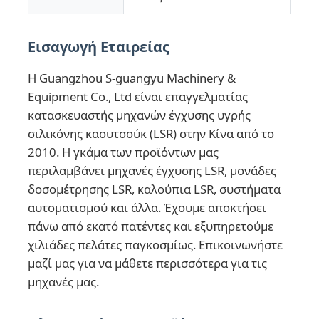
Μηχανή σφυρηλατηρίου σιλικόνης
Εισαγωγή Εταιρείας
Η Guangzhou S-guangyu Machinery &
Σύστημα δοσομέτρησης LSR
Equipment Co., Ltd είναι επαγγελματίας
κατασκευαστής μηχανών έγχυσης υγρής
Μηχανή υπερμόρφωσης
σιλικόνης καουτσούκ (LSR) στην Κίνα από το
2010. Η γκάμα των προϊόντων μας
περιλαμβάνει μηχανές έγχυσης LSR, μονάδες
Συσκευές για μηχανές εμβολιασμού
δοσομέτρησης LSR, καλούπια LSR, συστήματα
αυτοματισμού και άλλα. Έχουμε αποκτήσει
Τυποποίηση ένεσης υγρού καουτσούκ σιλικόνης
πάνω από εκατό πατέντες και εξυπηρετούμε
χιλιάδες πελάτες παγκοσμίως. Επικοινωνήστε
μαζί μας για να μάθετε περισσότερα για τις
υγρή σχηματοποίηση σιλικόνης
μηχανές μας.
Τυποποίηση ένεσης από καουτσούκ σιλικόνης