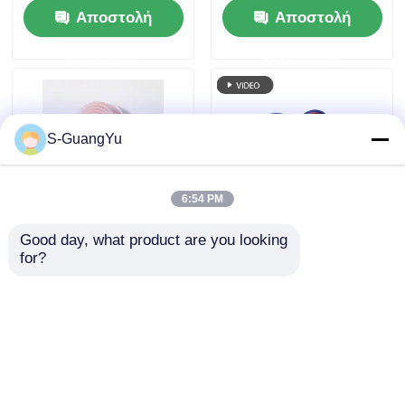
Αποστολή
Αποστολή
Υπερμόρφωση
και ανεξάρτητο
Μηχανή
σύστημα ένεσης
ερώτησης
ερώτησης
διπλού κυλίνδρου
S-GuangYu
6:54 PM
Good day, what product are you looking 
Βιόμετρος διπλής
Μηχανή
for?
διαφάνειας μηχανή
στρογγυλοπλαστικής
ένεσης LSR για την
από υγρό καουτσούκ
παραγωγή βούρτσας
σιλικόνης Μηχανή
Αποστολή
Αποστολή
καθαρισμού
εμβολιασμού
προσώπου
καουτσούκ σιλικόνης
ερώτησης
ερώτησης
δύο χρωμάτων