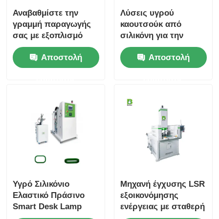
Αναβαθμίστε την
Λύσεις υγρού
γραμμή παραγωγής
καουτσούκ από
σας με εξοπλισμό
σιλικόνη για την
υγρής σιλικόνης
κατασκευή ιατρικών
Αποστολή
Αποστολή
υψηλής απόδοσης
συσκευών
ερώτησης
ερώτησης
Υγρό Σιλικόνιο
Μηχανή έγχυσης LSR
Ελαστικό Πράσινο
εξοικονόμησης
Smart Desk Lamp
ενέργειας με σταθερή
Base Σιλικόνιο
απόδοση παραγωγής