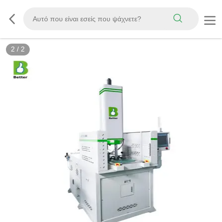
2
/
2