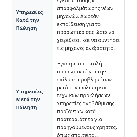
εγκατάστασης και
αποσφαλμάτωσης νέων
Υπηρεσίες
μηχανών. Δωρεάν
Γύρος εργοστασίων
Κατά την
εκπαίδευση για το
Πώληση
προσωπικό σας ώστε να
Ποιοτικός έλεγχος
χειρίζεται και να συντηρεί
τις μηχανές ανεξάρτητα.
επαφή
Έγκαιρη αποστολή
προσωπικού για την
Νέα
επίλυση προβλημάτων
μετά την πώληση και
Υπηρεσίες
τεχνικών προκλήσεων.
Όλες οι περιπτώσεις
Μετά την
Υπηρεσίες αναβάθμισης
Πώληση
προϊόντων κατά
Ζητήστε ένα απόσπασμα
προτεραιότητα για
προηγούμενους χρήστες,
LSR Injection Molding Machine
όπως απαιτείται.