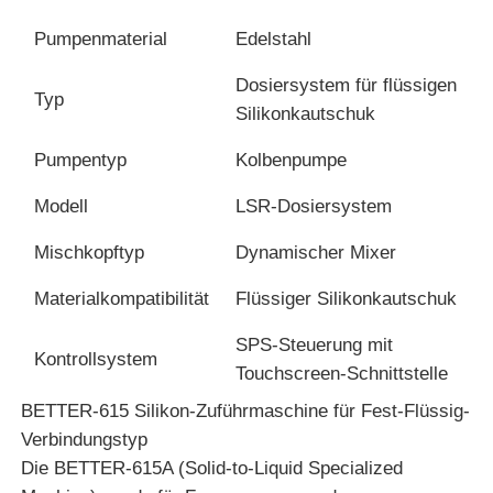
Pumpenmaterial
Edelstahl
Fabrik Tour
Dosiersystem für flüssigen
Typ
Silikonkautschuk
Qualitätskontrolle
Pumpentyp
Kolbenpumpe
Kontakt
Modell
LSR-Dosiersystem
Mischkopftyp
Dynamischer Mixer
Nachrichten
Materialkompatibilität
Flüssiger Silikonkautschuk
Alle Fälle
SPS-Steuerung mit
Kontrollsystem
Touchscreen-Schnittstelle
BETTER-615 Silikon-Zuführmaschine für Fest-Flüssig-
Referenzen
Verbindungstyp
Die BETTER-615A (Solid-to-Liquid Specialized
LSR-Spritzgießmaschine