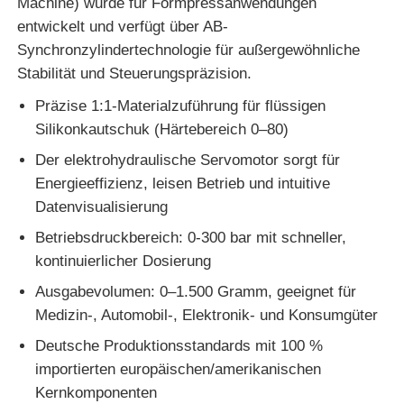
Machine) wurde für Formpressanwendungen
entwickelt und verfügt über AB-
Silikon Spritzgießmaschine
Synchronzylindertechnologie für außergewöhnliche
Stabilität und Steuerungspräzision.
LSR-Dosierungssystem
Präzise 1:1-Materialzuführung für flüssigen
Silikonkautschuk (Härtebereich 0–80)
Der elektrohydraulische Servomotor sorgt für
Umspritzmaschine
Energieeffizienz, leisen Betrieb und intuitive
Datenvisualisierung
Spritzgussmaschinen-Zubehör
Betriebsdruckbereich: 0-300 bar mit schneller,
kontinuierlicher Dosierung
Spritzgießereien aus Flüssigsilikongummi
Ausgabevolumen: 0–1.500 Gramm, geeignet für
Medizin-, Automobil-, Elektronik- und Konsumgüter
flüssiges Silikonformteil
Deutsche Produktionsstandards mit 100 %
importierten europäischen/amerikanischen
Silikongummi-Spritzgießerei
Kernkomponenten