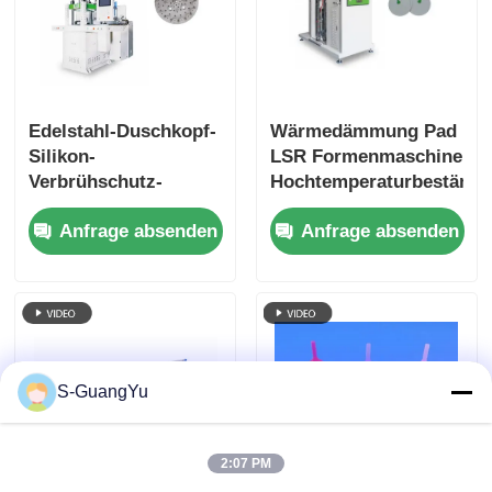
Edelstahl-Duschkopf-
Wärmedämmung Pad
Silikon-
LSR Formenmaschine
Verbrühschutz-
Hochtemperaturbeständi
Hüllen-
Achterbahn
Anfrage absenden
Anfrage absenden
Spritzgießmaschine
S-GuangYu
2:07 PM