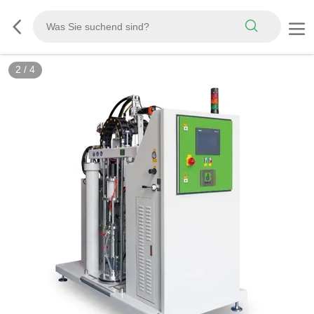
2
/
4