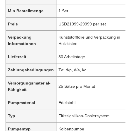
Min Bestellmenge
1 Set
Preis
USD21999-29999 per set
Verpackung
Kunststofffolie und Verpackung in
Informationen
Holzkisten
Lieferzeit
30 Arbeitstage
Zahlungsbedingungen
T/t, d/p, d/a, l/c
Versorgungsmaterial-
25 Sätze pro Monat
Fähigkeit
Pumpmaterial
Edelstahl
Typ
Flüssigsilikon-Dosiersystem
Pumpentyp
Kolbenpumpe