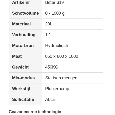
Artikelnr
Beter 319
Schotvolume
0 - 1000 g
Silicone spuitgietmachine
Materiaal
20L
LSR Doseersysteem
Verhouding
1:1
Motorbron
Hydraulisch
Overvormmachine
Maat
850 x 800 x 1800
Accessoires voor spuitgietmachines
Gewicht
450KG
Mix-modus
Statisch mengen
Injectievorming van vloeibare siliconenrubber
Werkstijl
Plunjerpomp
het vloeibare silicone vormen
Sollicitatie
ALLE
Injectievorm van siliconenrubber
Geavanceerde technologie