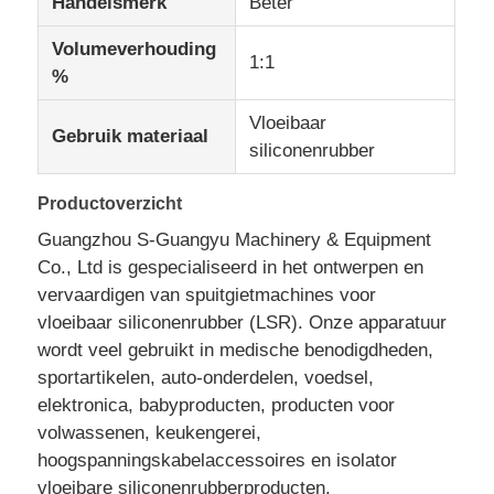
Handelsmerk
Beter
Volumeverhouding
1:1
%
Vloeibaar
Gebruik materiaal
siliconenrubber
Productoverzicht
Guangzhou S-Guangyu Machinery & Equipment
Co., Ltd is gespecialiseerd in het ontwerpen en
vervaardigen van spuitgietmachines voor
vloeibaar siliconenrubber (LSR). Onze apparatuur
Thuis
wordt veel gebruikt in medische benodigdheden,
sportartikelen, auto-onderdelen, voedsel,
elektronica, babyproducten, producten voor
Producten
volwassenen, keukengerei,
hoogspanningskabelaccessoires en isolator
vloeibare siliconenrubberproducten.
Over ons