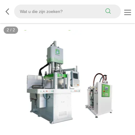
2
/
2