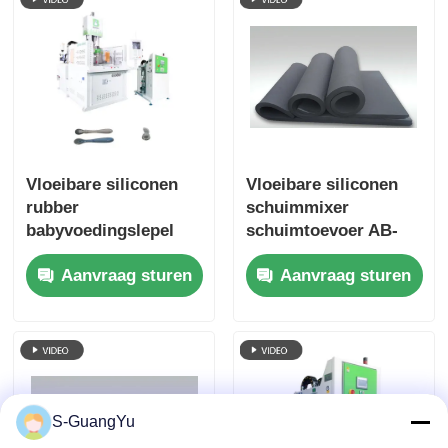
Vloeibare siliconen
Vloeibare siliconen
rubber
schuimmixer
babyvoedingslepel
schuimtoevoer AB-
LSR
lijm LSR
Aanvraag sturen
Aanvraag sturen
doseringssysteem
doseersysteem
S-GuangYu