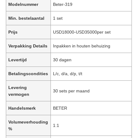
Modelnummer
Beter-319
Min. bestelaantal
1 set
Prijs
USD18000-USD35000per set
Verpakking Details
Inpakken in houten behuizing
Levertijd
30 dagen
Betalingscondities
L/c, d/a, d/p, t/t
Levering
30 sets per maand
vermogen
Handelsmerk
BETER
Volumeverhouding
1:1
%