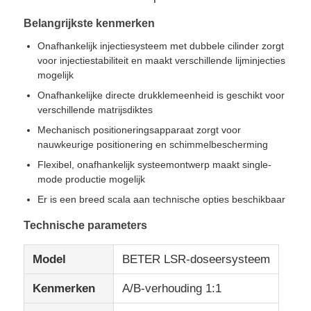
Belangrijkste kenmerken
Fabrieksreis
Onafhankelijk injectiesysteem met dubbele cilinder zorgt
voor injectiestabiliteit en maakt verschillende lijminjecties
mogelijk
Kwaliteitscontrole
Onafhankelijke directe drukklemeenheid is geschikt voor
verschillende matrijsdiktes
Contacteer ons
Mechanisch positioneringsapparaat zorgt voor
nauwkeurige positionering en schimmelbescherming
Flexibel, onafhankelijk systeemontwerp maakt single-
nieuws
mode productie mogelijk
Er is een breed scala aan technische opties beschikbaar
Alle Gevallen
Technische parameters
Model
BETER LSR-doseersysteem
Vraag een offerte aan
Kenmerken
A/B-verhouding 1:1
LSR-spuitgietmachine