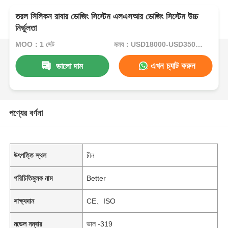
তরল সিলিকন রাবার ডোজিং সিস্টেম এলএসআর ডোজিং সিস্টেম উচ্চ
নির্ভুলতা
MOQ：1 সেট
মূল্য：USD18000-USD35000per set
এখন চ্যাট করুন
ভালো দাম
পণ্যের বর্ণনা
উৎপত্তি স্থল
চীন
পরিচিতিমুলক নাম
Better
সাক্ষ্যদান
CE、ISO
মডেল নম্বার
ভাল -319