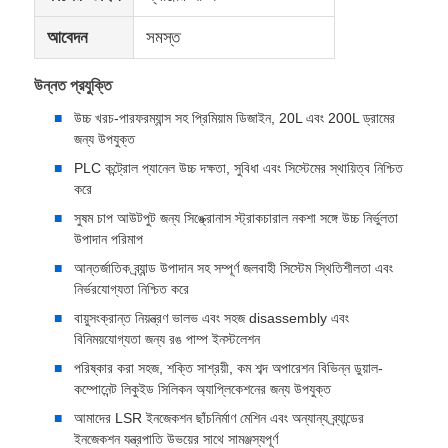
আবেদন
সমস্ত
সিলিকন ইনজেকশন মোল্ডিং মেশিন
উন্নত প্রযুক্তি
এলএসআর ডোজিং সিস্টেম
উচ্চ খরচ-পারফরম্যান্স সহ প্রিমিয়াম ডিজাইন, 20L এবং 200L ড্রামের
জন্য উপযুক্ত
PLC কন্ট্রোল প্যানেল উচ্চ দক্ষতা, সুবিধা এবং সিস্টেমের স্থায়িত্ব নিশ্চিত
ওভারমোল্ডিং মেশিন
করে
সুষম চাপ আউটপুট জন্য সিঙ্ক্রোনাস স্ট্রাকচারাল নকশা সঙ্গে উচ্চ নির্ভুলতা
উপাদান পরিমাপ
ইনজেকশন মোল্ডিং মেশিনের আনুষাঙ্গিক
আন্তর্জাতিক ব্র্যান্ড উপাদান সহ সম্পূর্ণ জলবাহী সিস্টেম স্থিতিশীলতা এবং
নির্ভরযোগ্যতা নিশ্চিত করে
তরল সিলিকন রাবার ইনজেকশন ছাঁচনির্মাণ
বায়ুসংক্রান্ত নিয়ন্ত্রণ ভালভ এবং সহজ disassembly এবং
বিনিময়যোগ্যতা জন্য রঙ পাম্প ইনস্টলেশন
পরিষ্কার করা সহজ, শক্তি সাশ্রয়ী, কম শব্দ অপারেশন বিভিন্ন ডুয়াল-
তরল সিলিকন ছাঁচনির্মাণ
কম্পোনেন্ট লিকুইড সিলিকন অ্যাপ্লিকেশনের জন্য উপযুক্ত
আমাদের LSR ইনজেকশন ছাঁচনির্মাণ মেশিন এবং অন্যান্য ব্র্যান্ডের
সিলিকন রাবার ইনজেকশন ছাঁচনির্মাণ
ইনজেকশন যন্ত্রপাতি উভয়ের সাথে সামঞ্জস্যপূর্ণ