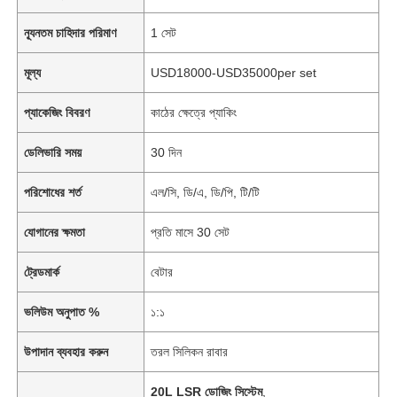
ন্যূনতম চাহিদার পরিমাণ
1 সেট
মূল্য
USD18000-USD35000per set
প্যাকেজিং বিবরণ
কাঠের ক্ষেত্রে প্যাকিং
ডেলিভারি সময়
30 দিন
পরিশোধের শর্ত
এল/সি, ডি/এ, ডি/পি, টি/টি
যোগানের ক্ষমতা
প্রতি মাসে 30 সেট
ট্রেডমার্ক
বেটার
ভলিউম অনুপাত %
১:১
উপাদান ব্যবহার করুন
তরল সিলিকন রাবার
20L LSR ডোজিং সিস্টেম
,