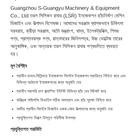
Guangzhou S-Guangyu Machinery & Equipment
Co., Ltd তরল সিলিকন রাবার (LSR) ইনজেকশন ছাঁচনির্মাণ মেশিন
ডিজাইন এবং উত্পাদন বিশেষজ্ঞ। আমাদের সরঞ্জাম ব্যাপকভাবে চিকিৎসা
সরবরাহ, ক্রীড়া সরঞ্জাম, অটো যন্ত্রাংশ, খাদ্য, ইলেকট্রনিক্স, শিশুর
পণ্য, প্রাপ্তবয়স্ক পণ্য, রান্নাঘরের জিনিসপত্র, উচ্চ ভোল্টেজ তারের
আনুষাঙ্গিক, এবং অন্তরক তরল সিলিকন রাবার পণ্যগুলিতে ব্যবহৃত
হয়।
মূল বৈশিষ্ট্য
স্বাধীন ডাবল-সিলিন্ডার ইনজেকশন সিস্টেম ইনজেকশন স্থায়িত্ব নিশ্চিত করে এবং
বিভিন্ন আঠালো ইনজেকশনের জন্য অনুমতি দেয়
স্বাধীন সরাসরি চাপ ক্ল্যাম্পিং ইউনিট বিভিন্ন ছাঁচ বেধ মিটমাট করে
বাড়ি
যান্ত্রিক পজিশনিং ডিভাইস সঠিক অবস্থান এবং ছাঁচ সুরক্ষা নিশ্চিত করে
নমনীয় স্বাধীন সিস্টেম ডিজাইন একক-মোড উত্পাদনের জন্য অনুমতি দেয়
পণ্য
প্রযুক্তিগত বিকল্প বিস্তৃত পরিসীমা উপলব্ধ
প্রযুক্তিগত পরামিতি
আমাদের সম্পর্কে