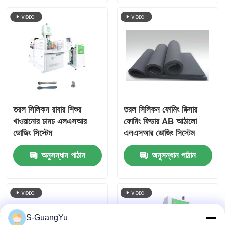
তরল সিলিকন রাবার শিশুর
তরল সিলিকন ফোমিং মিক্সার
খাওয়ানোর চামচ এলএসআর
ফোমিং ফিডার AB আঠালো
ডোজিং সিস্টেম
এলএসআর ডোজিং সিস্টেম
অনুসন্ধান পাঠান
অনুসন্ধান পাঠান
S-GuangYu