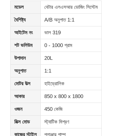
মডেল
বেটার এলএসআর ডোজিং সিস্টেম
কারখানা ভ্রমণ
বৈশিষ্ট্য
A/B অনুপাত 1:1
আইটেম নং
ভাল 319
মান নিয়ন্ত্রণ
শট ভলিউম
0 - 1000 গ্রাম
আমাদের সাথে যোগাযোগ করুন
উপাদান
20L
অনুপাত
1:1
খবর
মোটর উত্স
হাইড্রোলিক
সব ক্ষেত্রেই
আকার
850 x 800 x 1800
ওজন
450 কেজি
উদ্ধৃতির জন্য আবেদন
মিক্স মোড
স্ট্যাটিক মিশ্রণ
এলএসআর ইনজেকশন মোল্ডিং মেশিন
কাজের স্টাইল
প্লাঞ্জার পাম্প