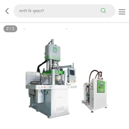
2
/
2