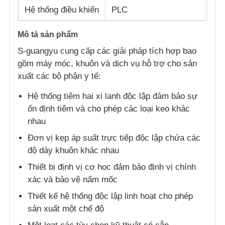
Hệ thống điều khiển
PLC
Tham quan nhà máy
Mô tả sản phẩm
S-guangyu cung cấp các giải pháp tích hợp bao
Kiểm soát chất lượng
gồm máy móc, khuôn và dịch vụ hỗ trợ cho sản
xuất các bộ phận y tế:
Liên hệ chúng tôi
Hệ thống tiêm hai xi lanh độc lập đảm bảo sự
ổn định tiêm và cho phép các loại keo khác
nhau
Tin tức
Đơn vị kẹp áp suất trực tiếp độc lập chứa các
độ dày khuôn khác nhau
Tất cả các trường hợp
Thiết bị định vị cơ học đảm bảo định vị chính
xác và bảo vệ nấm mốc
Yêu cầu báo giá
Thiết kế hệ thống độc lập linh hoạt cho phép
sản xuất một chế độ
Máy đúc phun Lsr