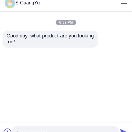
S-GuangYu
6:39 PM
Good day, what product are you looking 
Bình sữa và núm vú
Máy ép phun dọc tự
for?
giả Máy ép phun
động hoàn toàn
silicon dọc LSR
gioăng cao su silicon
lỏng
Gửi yêu cầu
Gửi yêu cầu
Nhà
Về chúng tôi
Liên hệ với chúng tôi
Desktop Site
Sơ đồ trang web
Chính sách bảo mật
Phẩm chất
Máy đúc phun Lsr
Nhà máy trung
quốc.Copyright © 2026 Guangzhou S-guangyu