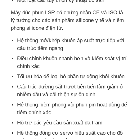
Một loạt các tùy chọn kỹ thuật có sẵn
Máy đúc phun LSR có chứng nhận CE và ISO là
Máy đúc phun silicone
lý tưởng cho các sản phẩm silicone y tế và niêm
phong silicone điện tử.
Hệ thống liều LSR
Hệ thống mở/khép khuôn áp suất trực tiếp với
cấu trúc tiêm ngang
Máy đúc quá mức
Điều chỉnh khuôn nhanh hơn và kiểm soát vị trí
chính xác
Thiết bị phụ kiện máy đúc phun
Tối ưu hóa để loại bỏ phần tự động khỏi khuôn
Cấu trúc đường sắt trượt tiên tiến làm giảm ô
nhiễm dầu và cải thiện sự ổn định
Dầu silicon cao su phun
Hệ thống niêm phong vòi phun pin hoạt động để
tiêm chính xác
Dầu silicon lỏng
Hỗ trợ các yêu cầu sản xuất đa trạm
Hệ thống động cơ servo hiệu suất cao cho độ
Dầu cao su silicone