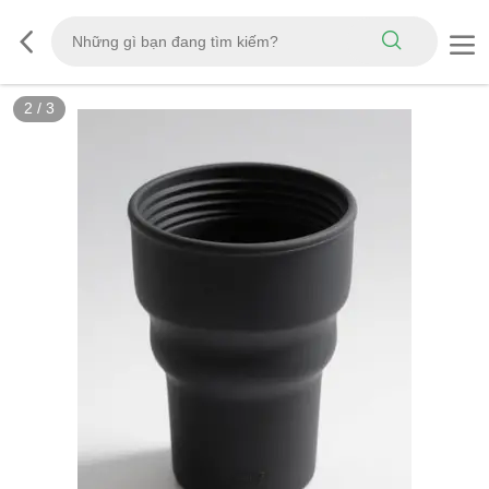
2
/
3