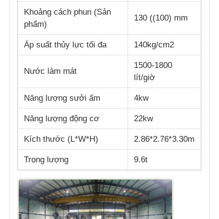
Khoảng cách phun (Sản
130 ((100) mm
phẩm)
Áp suất thủy lực tối đa
140kg/cm2
1500-1800
Nước làm mát
lít/giờ
Năng lượng sưởi ấm
4kw
Năng lượng động cơ
22kw
Kích thước (L*W*H)
2.86*2.76*3.30m
Trọng lượng
9.6t