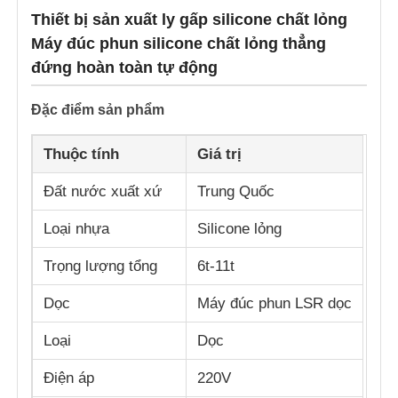
Thiết bị sản xuất ly gấp silicone chất lỏng
Máy đúc phun silicone chất lỏng thẳng
đứng hoàn toàn tự động
Đặc điểm sản phẩm
Thuộc tính
Giá trị
Đất nước xuất xứ
Trung Quốc
Loại nhựa
Silicone lỏng
Trọng lượng tổng
6t-11t
Nhà
Dọc
Máy đúc phun LSR dọc
Sản phẩm
Loại
Dọc
Điện áp
220V
Về chúng tôi