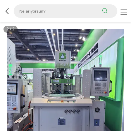
2
/
2