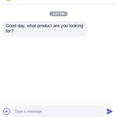
1:27 PM
Good day, what product are you looking 
Dikey sıvı silikon
Tıbbi Laryngeal
for?
kauçuk enjeksiyon
Maske Hava yolu Çift
kalıplama makinesi
Renkli Kalıplama
tıbbi laryngeal maske
Makinesi Sıvı Silikon
Talep Gönder
Talep Gönder
solunum yolu
Laryngeal Maske
Hava yolu tüpü Üstü
Kalıplama Ekipmanı
Ana sayfa
Hakkımızda
Bize ulaşın
Desktop Site
Site Haritası
Gizlilik Politikası
Kalite
LSR Enjeksiyon Makinesi
Çin
fabrikası.Copyright © 2026 Guangzhou S-guangyu
Machinery &Equipment Co., Ltd. All Rights