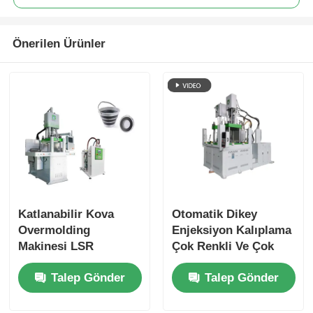
Önerilen Ürünler
Katlanabilir Kova
Otomatik Dikey
Overmolding
Enjeksiyon Kalıplama
Makinesi LSR
Çok Renkli Ve Çok
Taşınabilir Ev Tipi
Malzemeli Makine
Talep Gönder
Talep Gönder
Silikon Su Kovası
Makinesi