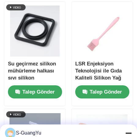
Su geçirmez silikon
LSR Enjeksiyon
mühürleme halkası
Teknolojisi ile Gıda
sıvı silikon
Kaliteli Silikon Yağ
enjeksiyon kalıplama
Fırça Yapma Makinesi
Talep Gönder
Talep Gönder
makinesi
S-GuangYu