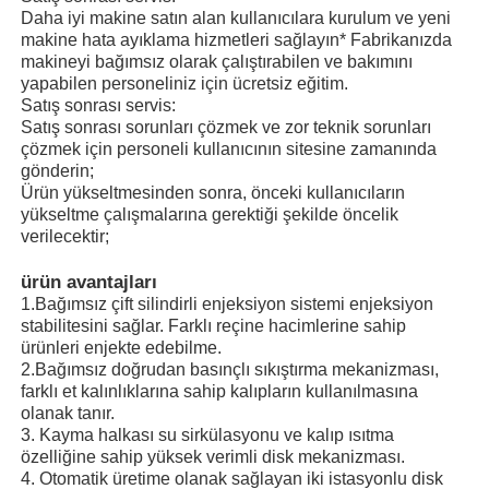
Daha iyi makine satın alan kullanıcılara kurulum ve yeni
makine hata ayıklama hizmetleri sağlayın* Fabrikanızda
makineyi bağımsız olarak çalıştırabilen ve bakımını
Fabrika turu
yapabilen personeliniz için ücretsiz eğitim.
Satış sonrası servis:
Satış sonrası sorunları çözmek ve zor teknik sorunları
Kalite kontrol
çözmek için personeli kullanıcının sitesine zamanında
gönderin;
Ürün yükseltmesinden sonra, önceki kullanıcıların
Bize ulaşın
yükseltme çalışmalarına gerektiği şekilde öncelik
verilecektir;
Haberler
ürün avantajları
1.
Bağımsız çift silindirli enjeksiyon sistemi enjeksiyon
stabilitesini sağlar. Farklı reçine hacimlerine sahip
Tüm servis talepleri
ürünleri enjekte edebilme.
2.Bağımsız doğrudan basınçlı sıkıştırma mekanizması,
farklı et kalınlıklarına sahip kalıpların kullanılmasına
Teklif isteği
olanak tanır.
3. Kayma halkası su sirkülasyonu ve kalıp ısıtma
özelliğine sahip yüksek verimli disk mekanizması.
LSR Enjeksiyon Makinesi
4. Otomatik üretime olanak sağlayan iki istasyonlu disk