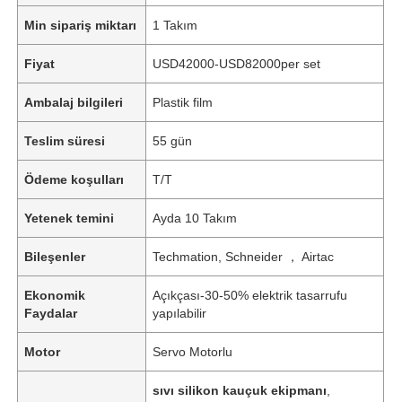
Min sipariş miktarı
1 Takım
Fiyat
USD42000-USD82000per set
Ambalaj bilgileri
Plastik film
Teslim süresi
55 gün
Ödeme koşulları
T/T
Yetenek temini
Ayda 10 Takım
Bileşenler
Techmation, Schneider ， Airtac
Ekonomik
Açıkçası-30-50% elektrik tasarrufu
Faydalar
yapılabilir
Motor
Servo Motorlu
sıvı silikon kauçuk ekipmanı
,