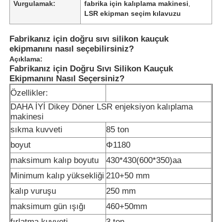
Vurgulamak:
fabrika için kalıplama makinesi
,
LSR ekipman seçim kılavuzu
Fabrikanız için doğru sıvı silikon kauçuk
ekipmanını nasıl seçebilirsiniz?
Açıklama:
Fabrikanız için Doğru Sıvı Silikon Kauçuk
Ekipmanını Nasıl Seçersiniz?
Özellikler:
DAHA İYİ Dikey Döner LSR enjeksiyon kalıplama
makinesi
sıkma kuvveti
85 ton
boyut
Φ1180
maksimum kalıp boyutu
430*430(600*350)aa
Minimum kalıp yüksekliği
210+50 mm
kalıp vuruşu
250 mm
maksimum gün ışığı
460+50mm
fırlatma kuvveti
3 ton