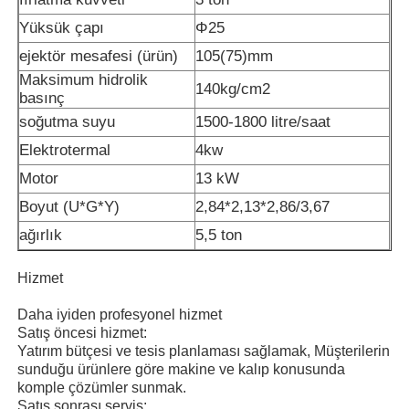
Yüksük çapı
Φ25
ejektör mesafesi (ürün)
105
(
75
)
mm
Maksimum hidrolik
140kg/cm2
basınç
soğutma suyu
1500-1800 litre/saat
Elektrotermal
4kw
Motor
13 kW
Boyut (U*G*Y)
2,84*2,13*2,86/3,67
ağırlık
5,5 ton
Hizmet
Ana sayfa
Daha iyiden profesyonel hizmet
Satış öncesi hizmet:
Ürünler
Yatırım bütçesi ve tesis planlaması sağlamak, Müşterilerin
sunduğu ürünlere göre makine ve kalıp konusunda
komple çözümler sunmak.
Hakkımızda
Satış sonrası servis: