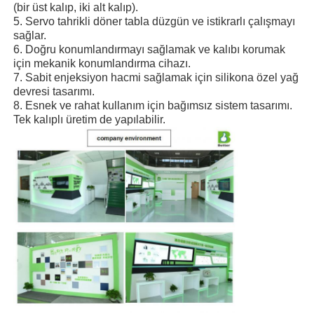
(bir üst kalıp, iki alt kalıp).
5. Servo tahrikli döner tabla düzgün ve istikrarlı çalışmayı
sağlar.
Silikon Enjeksiyon Kalıplama Makinesi
6. Doğru konumlandırmayı sağlamak ve kalıbı korumak
için mekanik konumlandırma cihazı.
7. Sabit enjeksiyon hacmi sağlamak için silikona özel yağ
LSR dozlama sistemi
devresi tasarımı.
8. Esnek ve rahat kullanım için bağımsız sistem tasarımı.
Tek kalıplı üretim de yapılabilir.
Aşırı kalıplama makinesi
Enjeksiyon kalıplama makinesi aksesuarları
Sıvı silikon kauçuk enjeksiyon kalıplaması
Sıvı silikon kalıplama
Silikon kauçuk enjeksiyon kalıplama