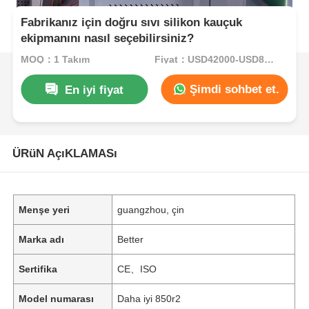
Fabrikanız için doğru sıvı silikon kauçuk
ekipmanını nasıl seçebilirsiniz?
MOQ：1 Takım
Fiyat：USD42000-USD82000per set
Şimdi sohbet et.
En iyi fiyat
ÜRüN AçıKLAMASı
Menşe yeri
guangzhou, çin
Marka adı
Better
Sertifika
CE、ISO
Model numarası
Daha iyi 850r2