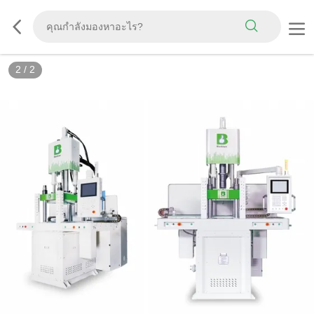
2
/
2