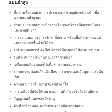
แม่นยำสูง
ชิ้นส่วนทั้งหมดผ่านการประมวลผลด้วยอุปกรณ์นำเข้าเพื่อ
ทัวร์โรงงาน
ความแม่นยำสูงสุด
ส่วนประกอบหลักนำเข้าจากยุโรป/อเมริกา เพื่อความมั่นคง
ควบคุมคุณภาพ
และอายุยืนยาว
การออกแบบการบำรุงรักษาที่สะดวกพร้อมปั๊มดิสเพลสเมนต์
แบบถอดแยกชิ้นส่วนได้ง่าย
ติดต่อเรา
องค์ประกอบการปิดผนึกบริการที่มีอายุการใช้งานยาวนาน
รับประกันการทำงานด้วยวาล์วภายนอก
ข่าว
เครื่องผสมที่ถอดออกได้เพื่อทำความสะอาดง่าย
ระบบความปลอดภัยแจ้งเตือนการขาดแคลนวัสดุและแรงดัน
เกิน
ทุกกรณี
ความสามารถในการปรับสีที่ทำซ้ำได้
การเคลือบที่ปรับให้เหมาะสมผ่านดิสก์รองรับถังวัสดุพิเศษ
ขออ้าง
สัญญาณเตือนการเทถังวัสดุ
ตัวเลือกที่กำหนดเองสำหรับความต้องการพิเศษ
เครื่องฉีดพลาสติก LSR