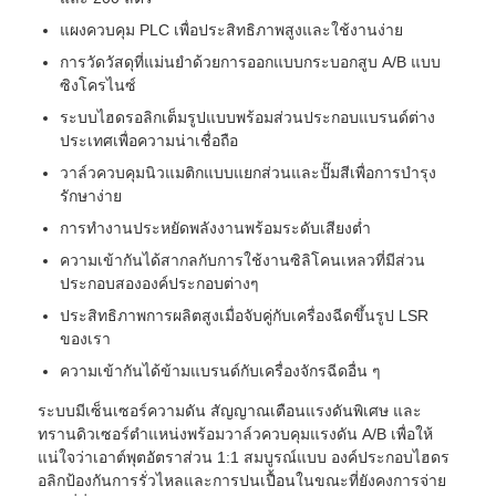
แผงควบคุม PLC เพื่อประสิทธิภาพสูงและใช้งานง่าย
การวัดวัสดุที่แม่นยำด้วยการออกแบบกระบอกสูบ A/B แบบ
ซิงโครไนซ์
ระบบไฮดรอลิกเต็มรูปแบบพร้อมส่วนประกอบแบรนด์ต่าง
ประเทศเพื่อความน่าเชื่อถือ
วาล์วควบคุมนิวแมติกแบบแยกส่วนและปั๊มสีเพื่อการบำรุง
รักษาง่าย
การทำงานประหยัดพลังงานพร้อมระดับเสียงต่ำ
ความเข้ากันได้สากลกับการใช้งานซิลิโคนเหลวที่มีส่วน
ประกอบสององค์ประกอบต่างๆ
ประสิทธิภาพการผลิตสูงเมื่อจับคู่กับเครื่องฉีดขึ้นรูป LSR
ของเรา
ความเข้ากันได้ข้ามแบรนด์กับเครื่องจักรฉีดอื่น ๆ
ระบบมีเซ็นเซอร์ความดัน สัญญาณเตือนแรงดันพิเศษ และ
ทรานดิวเซอร์ตำแหน่งพร้อมวาล์วควบคุมแรงดัน A/B เพื่อให้
แน่ใจว่าเอาต์พุตอัตราส่วน 1:1 สมบูรณ์แบบ องค์ประกอบไฮดร
อลิกป้องกันการรั่วไหลและการปนเปื้อนในขณะที่ยังคงการจ่าย