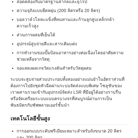
สอดคล้องกับมาตรฐานสากลและยุโรป
ความจุถังแบบยืดหยุ่น (200 ลิตรหรือ 20 ลิตร)
เครื่องพิมพ์ฉีดซิลิโคน
บอลวาล์วโลหะแข็งที่ทนทานและก้านลูกสูบเหล็กกล้า
ความเร็วสูง
ส่วนการผสมที่เย็นได้
ระบบการใช้ยา LSR
อุปกรณ์สูบจ่ายสีและสารเติมแต่ง
การทำงานของปั๊มป้อนอาหารอย่างต่อเนื่องโดยอาศัยความ
เครื่องพัดลวดเกิน
ช่วยเหลือจากวัสดุ
จอแสดงผลเกจวัดแรงดันสำหรับวัสดุผสม
อุปกรณ์เสริมเครื่องเจาะ
ระบบจะสูบจ่ายส่วนประกอบทั้งสองอย่างแม่นยำในอัตราส่วนที่
ต้องการไปยังชุดหัวฉีดผ่านระบบจัดส่งแบบพิเศษ โซลูชันของ
เราผสานรวมเข้ากับอุปกรณ์จัดส่ง LSR ที่มีอยู่ได้อย่างราบรื่น
การพิมพ์ฉีดยางซิลิโคนเหลว
หรือจัดเตรียมระบบแบบครบวงจรที่สมบูรณ์ผ่านการเป็น
พันธมิตรกับซัพพลายเออร์ชั้นนำ
การพิมพ์ซิลิโคนเหลว
เทคโนโลยีขั้นสูง
การออกแบบระดับพรีเมียมเหมาะสำหรับถังขนาด 20 ลิตร
เครื่องพิมพ์ฉีดยางซิลิโคน
และ 200 ลิตร