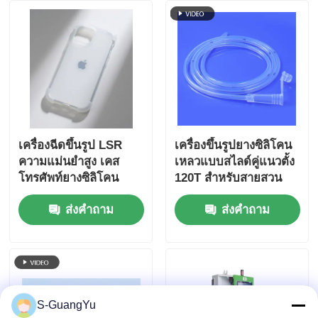
เครื่องฉีดขึ้นรูป LSR
เครื่องขึ้นรูปยางซิลิโคน
ความแม่นยำสูง เคส
เหลวแบบสไลด์คู่แนวตั้ง
โทรศัพท์ยางซิลิโคน
120T สำหรับสายสวน
เหลว
สองช่อง
ส่งคำถาม
ส่งคำถาม
S-GuangYu