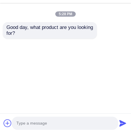
5:28 PM
Good day, what product are you looking 
เครื่องฉีดขึ้นรูป LSR
เคล็ดลับ ของ การ ปั้น
for?
แบบสไลด์คู่สำหรับของ
ยาง ซิลิโคน น้ํายา ที่ มี
เล่นทางเพศสำหรับ
ความ ละเอียด ສູງ
ผู้ใหญ่ซิลิโคน
ส่งคำถาม
ส่งคำถาม
ประสิทธิภาพสูง
บ้าน
เกี่ยวกับเรา
ติดต่อเรา
Desktop Site
แผนผังเว็บไซต์
นโยบายความเป็นส่วนตัว
คุณภาพ
เครื่องฉีดพลาสติก LSR
โรงงานในประเทศ
จีน.Copyright © 2026 Guangzhou S-guangyu
Machinery &Equipment Co., Ltd. All Rights
Reserved.