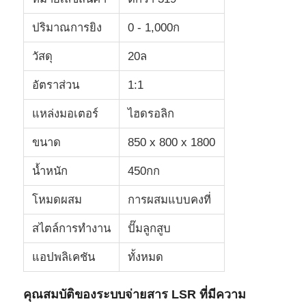
ปริมาณการยิง
0 - 1,000ก
วัสดุ
20ล
อัตราส่วน
1:1
แหล่งมอเตอร์
ไฮดรอลิก
ขนาด
850 x 800 x 1800
น้ำหนัก
450กก
โหมดผสม
การผสมแบบคงที่
บ้าน
สไตล์การทำงาน
ปั๊มลูกสูบ
แอปพลิเคชัน
ทั้งหมด
ผลิตภัณฑ์
คุณสมบัติของระบบจ่ายสาร LSR ที่มีความ
เกี่ยวกับเรา