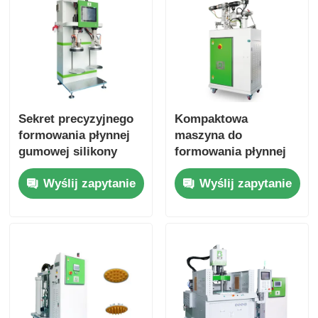
Sekret precyzyjnego
Kompaktowa
formowania płynnej
maszyna do
gumowej silikony
formowania płynnej
gumy silikonowej AB
Wyślij zapytanie
Wyślij zapytanie
Wyposażenie
pionowe do
przekształcania
płynnej gumy
silikonowej w solidę
w płyn