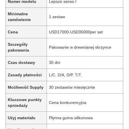
Numer modelu
Lepsze serwo l
Minimalne
1 zestaw
zamówienie
Cena
USD17000-USD35000per set
Szczegóły
Pakowanie w drewnianej skrzynce
pakowania
Czas dostawy
30 dni
Zasady płatności
L/C, D/A, D/P, T/T.
Możliwość Supply
30 zestawów miesięcznie
Kluczowe punkty
Cena konkurencyjna
sprzedaży
Użyj materiału
Płynna guma silikonowa