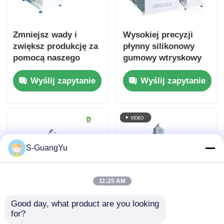
Zmniejsz wady i
Wysokiej precyzji
zwiększ produkcję za
płynny silikonowy
pomocą naszego
gumowy wtryskowy
systemu LSR
do zastosowań
Wyślij zapytanie
Wyślij zapytanie
przemysłowych
S-GuangYu
11:25 AM
Good day, what product are you looking 
Wysokoprecyzyjna
LSR Vertical Silicone
for?
maszyna do
Liquid Injection