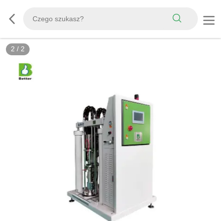
2
/
2