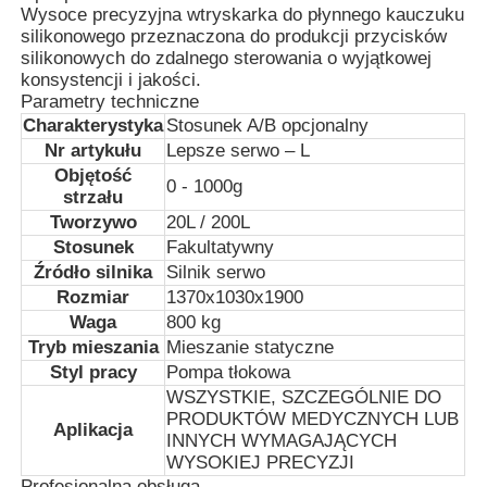
Wysoce precyzyjna wtryskarka do płynnego kauczuku
silikonowego przeznaczona do produkcji przycisków
silikonowych do zdalnego sterowania o wyjątkowej
konsystencji i jakości.
Parametry techniczne
Charakterystyka
Stosunek A/B opcjonalny
Nr artykułu
Lepsze serwo – L
Objętość
0 - 1000g
strzału
Tworzywo
20L / 200L
Stosunek
Fakultatywny
Źródło silnika
Silnik serwo
Rozmiar
1370x1030x1900
Waga
800 kg
Dom
Tryb mieszania
Mieszanie statyczne
Styl pracy
Pompa tłokowa
WSZYSTKIE, SZCZEGÓLNIE DO
Produkty
PRODUKTÓW MEDYCZNYCH LUB
Aplikacja
INNYCH WYMAGAJĄCYCH
WYSOKIEJ PRECYZJI
O nas
Profesjonalna obsługa