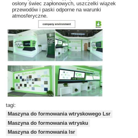
osłony świec zapłonowych, uszczelki wiązek
przewodów i paski odporne na warunki
atmosferyczne.
maszyna do formowania wtryskowego silikonu
System dawkowania LSR
Maszyna do przekształcenia
Akcesoria do maszyn do formowania wtryskowego
Wstrzykiwacze odlewy z kauczuku silikonowego ciekł
tagi:
Odlewanie płynnego silikonu
Maszyna do formowania wtryskowego Lsr
Maszyna do formowania wtrysku
Maszyna do formowania lsr
Silikonowy gumowy wtrysk formowania