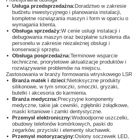
Usługa przedsprzedażna:
Doradztwo w zakresie
budżetu inwestycyjnego i planowania instalacji,
Wycieczka po fabryce
kompletne rozwiązania maszyn i form w oparciu o
wymagania klienta.
Obsługa sprzedaży:
W cenie usługi instalacji i
debugowania maszyn oraz bezpłatne szkolenia dla
Kontrola jakości
personelu w zakresie niezależnej obsługi i
konserwacji sprzętu.
Obsługa posprzedażna:
Terminowe wsparcie
Skontaktuj się z nami
techniczne, priorytetowe aktualizacje produktów i
rozwiązywanie problemów na miejscu.
Zastosowania w branży formowania wtryskowego LSR
Aktualności
Branża matek i dzieci:
Nietoksyczne produkty
silikonowe, w tym smoczki, smoczki, gryzaki,
butelki i akcesoria do karmienia.
Wszystkie przypadki
Branża medyczna:
Precyzyjne komponenty
medyczne, takie jak cewniki, zgłębniki żołądkowe,
maski krtaniowe i zamki dentystyczne.
Poprosić o wycenę
Przemysł elektroniczny:
Wodoodporne uszczelki,
obudowy telefonów komórkowych, paski do
zegarków, przyciski i elementy słuchawek.
Maszyna do formowania wtryskowego Lsr
Przemysł motoryzacyjny:
Osłony soczewek LED,