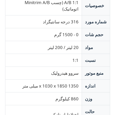
A/B 1:1 (چسب Minitrim A/B
خصوصیات
اتوماتیک)
کارخانه تور
شماره مورد
316 درجه سانتیگراد
کنترل کیفیت
حجم شات
0 - 1500 گرم
مواد
20 لیتر / 200 لیتر
تماس با ما
نسبت
1:1
اخبار
منبع موتور
سروو هیدرولیک
همه موارد
اندازه
1350 x 1030 x 1850 میلی متر
درخواست نقل قول
وزن
860 کیلوگرم
حالت
دستگاه قالب دهی تزریقی Lsr
اختلاط استاتیک