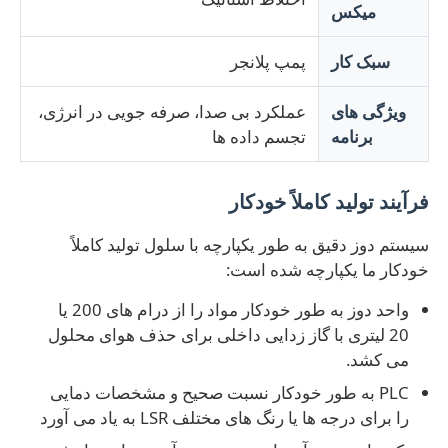
میکس
ماشین تزریق سیلیکون
سبک کار
پمپ پلانجر
ویژگی های
عملکرد بی صدا، صرفه جویی در انرژی،
سیستم دوز LSR
برنامه
تجسم داده ها
دستگاه فرآوري
فرآیند تولید کاملاً خودکار
سیستم دوز دقیق به طور یکپارچه با سلول تولید کاملاً
لوازم جانبی دستگاه قالب‌گیری تزریقی
خودکار ما یکپارچه شده است:
قالب دهی تزریقی لاستیک سیلیکونی مایع
واحد دوز به طور خودکار مواد را از درام های 200 یا
20 لیتری با گاز زدایی داخلی برای حذف هوای محلول
می کشد.
قالب گیری سیلیکون مایع
PLC به طور خودکار نسبت صحیح و مشخصات دمایی
را برای درجه ها یا رنگ های مختلف LSR به یاد می آورد
قالب دهی تزریقی لاستیک سیلیکونی