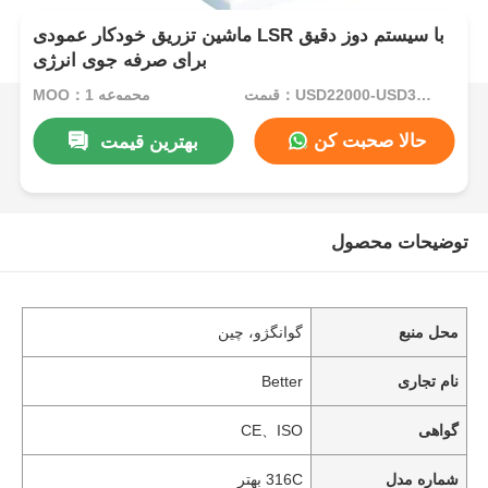
ماشین تزریق خودکار عمودی LSR با سیستم دوز دقیق
برای صرفه جوی انرژی
قیمت：USD22000-USD35000per set
MOQ：1 مجموعه
حالا صحبت کن
بهترین قیمت
توضیحات محصول
محل منبع
گوانگژو، چین
نام تجاری
Better
گواهی
CE、ISO
شماره مدل
316C بهتر