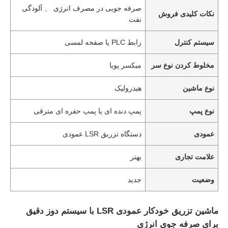
صرفه جویی در مصرف انرژی 、 آلودگی
نکات کلیدی فروش
نفت
سیستم کنترل
رابط PLC یا صفحه لمسی
مخلوط کردن نوع سر
میکسر پویا
نوع ماشین
هیدرولیک
نوع پمپ
پمپ دنده ای یا پمپ حفره ای مترقی
عمودی
دستگاه تزریق LSR عمودی
علامت تجاری
بهتر
وضعیت
جدید
ماشین تزریق خودکار عمودی LSR با سیستم دوز دقیق
برای صرفه جوی انرژی