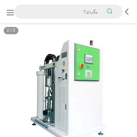
2
/
2