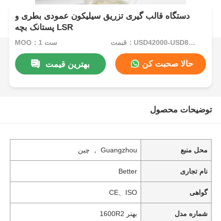
دستگاه قالب گیری تزریق سیلیکون عمودی بطری و
پستانک بچه LSR
قیمت：USD42000-USD82000per set
MOQ：1 ست
حالا صحبت کن
بهترین قیمت
توضیحات محصول
محل منبع
Guangzhou ， چین
نام تجاری
Better
گواهی
CE、ISO
شماره مدل
بهتر 1600R2