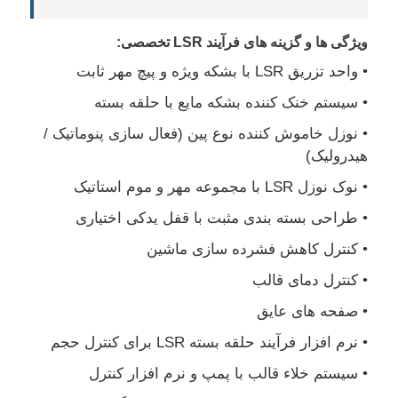
ویژگی ها و گزینه های فرآیند LSR تخصصی:
کارخانه تور
• واحد تزریق LSR با بشکه ویژه و پیچ مهر ثابت
• سیستم خنک کننده بشکه مایع با حلقه بسته
کنترل کیفیت
• نوزل خاموش کننده نوع پین (فعال سازی پنوماتیک /
هیدرولیک)
تماس با ما
• نوک نوزل LSR با مجموعه مهر و موم استاتیک
• طراحی بسته بندی مثبت با قفل یدکی اختیاری
اخبار
• کنترل کاهش فشرده سازی ماشین
همه موارد
• کنترل دمای قالب
• صفحه های عایق
درخواست نقل قول
• نرم افزار فرآیند حلقه بسته LSR برای کنترل حجم
• سیستم خلاء قالب با پمپ و نرم افزار کنترل
دستگاه قالب دهی تزریقی Lsr