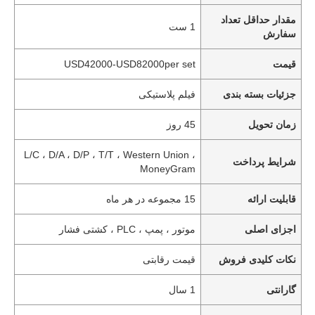
مقدار حداقل تعداد
1 ست
سفارش
قیمت
USD42000-USD82000per set
جزئیات بسته بندی
فیلم پلاستیکی
زمان تحویل
45 روز
L/C ، D/A ، D/P ، T/T ، Western Union ،
شرایط پرداخت
MoneyGram
قابلیت ارائه
15 مجموعه در هر ماه
اجزای اصلی
موتور ، پمپ ، PLC ، کشتی فشار
نکات کلیدی فروش
قیمت رقابتی
گارانتی
1 سال