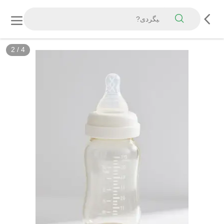
2
/
4