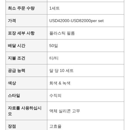
최소 주문 수량
1세트
가격
USD42000-USD82000per set
포장 세부 사항
플라스틱 필름
배달 시간
50일
지불 조건
티/티
공급 능력
달 당 10 세트
색상
회색 & 녹색
스타일
수직의
자료를 사용하십시
액체 실리콘 고무
오
장점
고효율