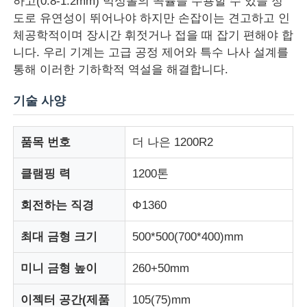
하고(0.8-1.2mm) 믹싱볼의 곡률을 수용할 수 있을 정
도로 유연성이 뛰어나야 하지만 손잡이는 견고하고 인
체공학적이며 장시간 휘젓거나 접을 때 잡기 편해야 합
니다. 우리 기계는 고급 공정 제어와 특수 나사 설계를
통해 이러한 기하학적 역설을 해결합니다.
기술 사양
품목 번호
더 나은 1200R2
클램핑 력
1200톤
회전하는 직경
Φ1360
홈
최대 금형 크기
500*500(700*400)mm
제품 소개
미니 금형 높이
260+50mm
이젝터 공간(제품
105(75)mm
회사 소개