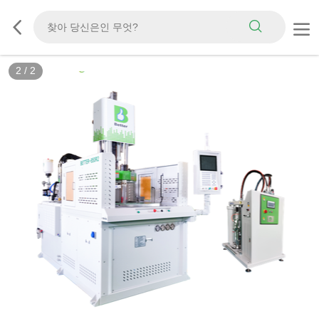
2
/
2