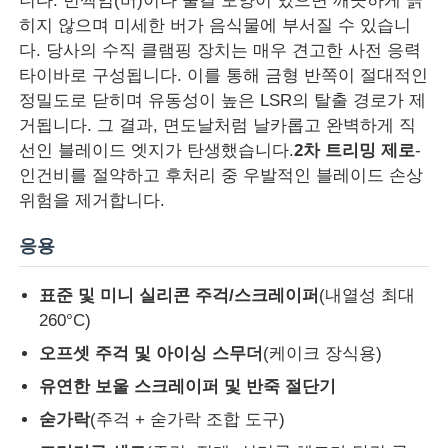
니다. 번쩍임(버)이나 물결 모양이 있으면 깨끗하게 긁
히지 않으며 미세한 버가 음식물에 부서질 수 있습니
다. 당사의 수직 클램핑 장치는 매우 견고한 사전 응력
실리콘 주사형조기
타이바로 구성됩니다. 이를 통해 금형 반쪽이 절대적인
정밀도로 닫히며 유동성이 높은 LSR의 탈출 경로가 제
LSR 투여 시스템
거됩니다. 그 결과, 면도날처럼 날카롭고 완벽하게 직
선인 블레이드 엣지가 탄생했습니다.
2차 트리밍 제로
-
인건비를 절약하고 후처리 중 우발적인 블레이드 손상
오버 폼 머신
위험을 제거합니다.
사출 성형기 액세서리
응용
표준 및 미니 실리콘 주걱/스크레이퍼
(내열성 최대
액체 실리콘 고무 주사형조
260°C)
오프셋 주걱 및 아이싱 스무더
(케이크 장식용)
액체 실리콘 주조
유연한 보울 스크레이퍼 및 반죽 절단기
숟가락
(주걱 + 숟가락 조합 도구)
실리콘 고무 주사형조