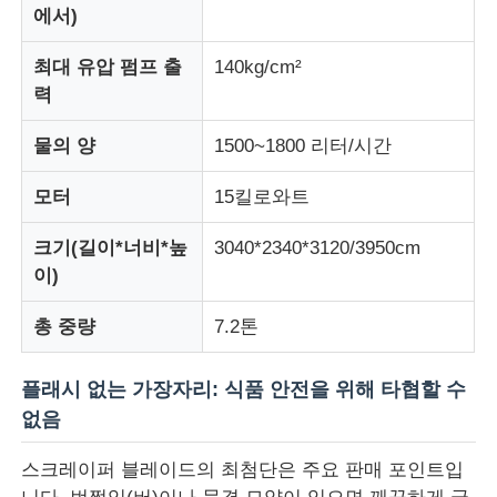
에서)
공장 투어
최대 유압 펌프 출
140kg/cm²
력
품질 관리
물의 양
1500~1800 리터/시간
모터
15킬로와트
연락처
크기(길이*너비*높
3040*2340*3120/3950cm
뉴스
이)
총 중량
7.2톤
모든 케이스
플래시 없는 가장자리: 식품 안전을 위해 타협할 수
견적 요청
없음
스크레이퍼 블레이드의 최첨단은 주요 판매 포인트입
LSR 사출 성형기