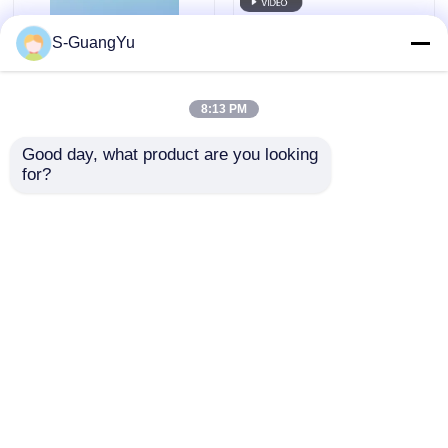
S-GuangYu
8:13 PM
Good day, what product are you looking 
for?
실리콘 아기 젖병 액체
액체 실리콘 고무 부엌
실리콘 젖꼭지 사출 성
뚜?? 손잡이 오버 폼핑
형 기계
기계 열 저항 뚜?? 손
잡이 폼핑 기계
문의 보내기
문의 보내기
홈
사이트맵
연락처
Desktop Site
사이트맵
개인 정보 정책