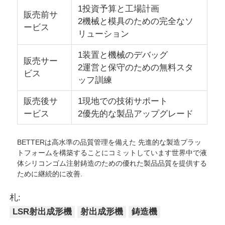
1投資予算と工場計画
販売前サ
2機械と模具のための完全なソ
シリコン注射型機
ービス
リューション
1装置と機械のデバッグ
LSR 投与システム
販売サー
2運営と保守のための無料スタ
ビス
ッフ訓練
オーバーモールディングマシン
販売後サ
1現地での技術サポート
ービス
2優先的な製品アップグレード
インジェクション鋳造機用アクセサリー
BETTERは高水準の品質管理を備えた 先進的な製造プラッ
トフォームを構築することにコミットしています世界中で液
液体シリコンゴム注射型
体シリコンゴム注射鋳造のための優れた製品品質を提供する
ために継続的に改善.
液体のシリコーンの鋳造物
札:
LSR射出成形機
射出成形機
鋳造機
シリコンゴムの注射型