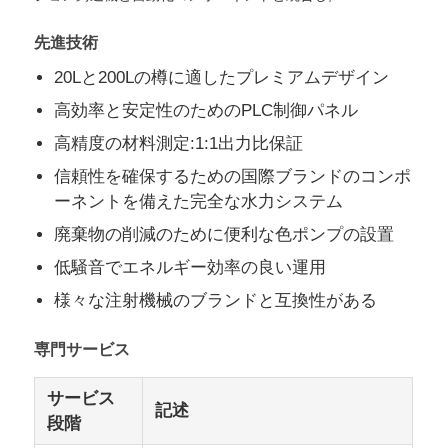
先進技術
会社案内
20Lと200Lの樽に適したプレミアムデザイン
高効率と安定性のためのPLC制御パネル
品質管理
高精度の材料測定:1:1出力比保証
信頼性を確保するための国際ブランドのコンポ
お問い合わせ
ーネントを備えた完全な水力システム
廃棄物の削減のために便利な色ポンプの設置
ニュース
低騒音でエネルギー効率の良い運用
様々な注射機械のブランドと互換性がある
すべての場合
専門サービス
見積依頼
サービス
記述
段階
LSR射出成形機