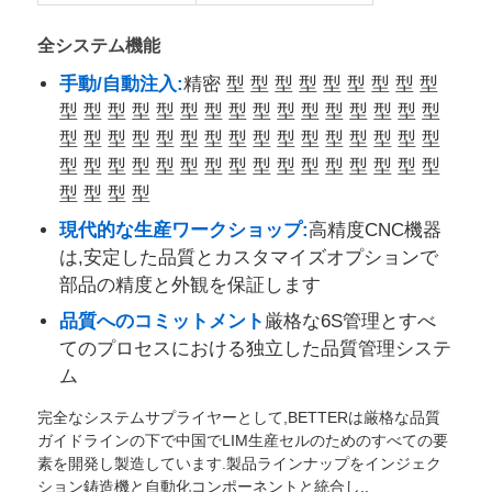
全システム機能
手動/自動注入:
精密 型 型 型 型 型 型 型 型 型
型 型 型 型 型 型 型 型 型 型 型 型 型 型 型 型
型 型 型 型 型 型 型 型 型 型 型 型 型 型 型 型
型 型 型 型 型 型 型 型 型 型 型 型 型 型 型 型
型 型 型 型
現代的な生産ワークショップ:
高精度CNC機器
は,安定した品質とカスタマイズオプションで
部品の精度と外観を保証します
品質へのコミットメント
厳格な6S管理とすべ
ホーム
てのプロセスにおける独立した品質管理システ
ム
製品
完全なシステムサプライヤーとして,BETTERは厳格な品質
ガイドラインの下で中国でLIM生産セルのためのすべての要
素を開発し製造しています.製品ラインナップをインジェク
企業情報
ション鋳造機と自動化コンポーネントと統合し,.