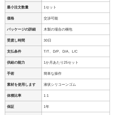
最小注文数量
1セット
価格
交渉可能
パッケージの詳細
木製の場合の梱包
受渡し時間
30日
支払条件
T/T、D/P、D/A、L/C
供給の能力
1か月あたり25セット
手術
簡単な操作
素材を使用します
液状シリコーンゴム
体積比率
1:1
保証
1年