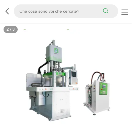
2
/
3