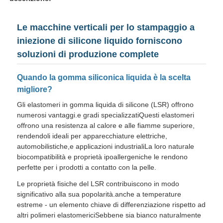
Le macchine verticali per lo stampaggio a
iniezione di silicone liquido forniscono
soluzioni di produzione complete
Quando la gomma siliconica liquida è la scelta
migliore?
Gli elastomeri in gomma liquida di silicone (LSR) offrono
numerosi vantaggi.e gradi specializzatiQuesti elastomeri
offrono una resistenza al calore e alle fiamme superiore,
rendendoli ideali per apparecchiature elettriche,
automobilistiche,e applicazioni industrialiLa loro naturale
Casa
biocompatibilità e proprietà ipoallergeniche le rendono
perfette per i prodotti a contatto con la pelle.
Le proprietà fisiche del LSR contribuiscono in modo
Prodotti
significativo alla sua popolarità.anche a temperature
estreme - un elemento chiave di differenziazione rispetto ad
altri polimeri elastomericiSebbene sia bianco naturalmente
Chi siamo