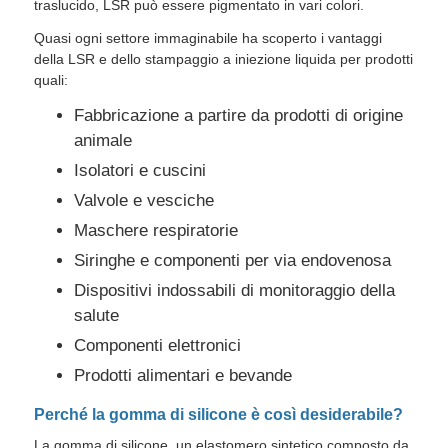
traslucido, LSR può essere pigmentato in vari colori.
Quasi ogni settore immaginabile ha scoperto i vantaggi
Fatory Tour
della LSR e dello stampaggio a iniezione liquida per prodotti
quali:
Fabbricazione a partire da prodotti di origine
Controllo di qualità
animale
Isolatori e cuscini
Contattaci
Valvole e vesciche
Maschere respiratorie
notizie
Siringhe e componenti per via endovenosa
Dispositivi indossabili di monitoraggio della
Tutti i casi
salute
Componenti elettronici
Richiedere un preventivo
Prodotti alimentari e bevande
Perché la gomma di silicone è così desiderabile?
Macchina per lo stampaggio ad iniezione LSR
La gomma di silicone, un elastomero sintetico composto da