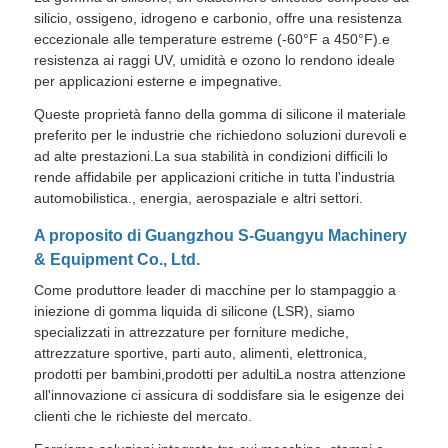
silicio, ossigeno, idrogeno e carbonio, offre una resistenza
eccezionale alle temperature estreme (-60°F a 450°F).e
Macchine per lo stampaggio a iniezione di silicone
resistenza ai raggi UV, umidità e ozono lo rendono ideale
per applicazioni esterne e impegnative.
Queste proprietà fanno della gomma di silicone il materiale
Sistema di dosaggio LSR
preferito per le industrie che richiedono soluzioni durevoli e
ad alte prestazioni.La sua stabilità in condizioni difficili lo
rende affidabile per applicazioni critiche in tutta l'industria
Macchina per il sovramolding
automobilistica., energia, aerospaziale e altri settori.
A proposito di Guangzhou S-Guangyu Machinery
Accessori per macchine per stampaggio ad iniezione
& Equipment Co., Ltd.
Come produttore leader di macchine per lo stampaggio a
Fabbricazione a base di materie plastiche
iniezione di gomma liquida di silicone (LSR), siamo
specializzati in attrezzature per forniture mediche,
attrezzature sportive, parti auto, alimenti, elettronica,
modanatura liquido del silicone
prodotti per bambini,prodotti per adultiLa nostra attenzione
all'innovazione ci assicura di soddisfare sia le esigenze dei
clienti che le richieste del mercato.
Fabbricazione a base di materie plastiche