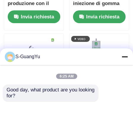
produzione con il
iniezione di gomma
nostro sistema di
siliconica liquida ad
Invia richiesta
Invia richiesta
alimentazione LSR
alta precisione per
applicazioni
industriali
S-GuangYu
6:25 AM
Good day, what product are you looking 
Macchina di
LSR Vertical Single
for?
sovramoldatura LSR
Slide Liquid Silicone
ad alta precisione per
Rubber Injection
montature in silicone
Molding Machine
Invia richiesta
Invia richiesta
per fotocamere
intelligenti