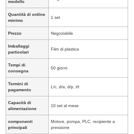
modello
Quantità di ordine
1 set
minimo
Prezzo
Negoziabile
Imballaggi
Film di plastica
particolari
Tempi di
50 giorni
consegna
Termini di
L/c, d/a, d/p, t/t
pagamento
Capacità di
10 set al mese
alimentazione
componenti
Motore, pompa, PLC, recipiente a
principali
pressione