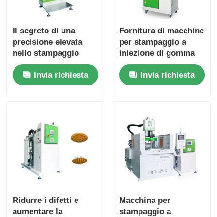
Il segreto di una
Fornitura di macchine
precisione elevata
per stampaggio a
nello stampaggio
iniezione di gomma
della gomma di
siliconica liquida AB
Invia richiesta
Invia richiesta
silicone liquido
compatta,
apparecchiature
verticali per la
conversione da solido
a liquido di gomma
siliconica liquida
Ridurre i difetti e
Macchina per
aumentare la
stampaggio a