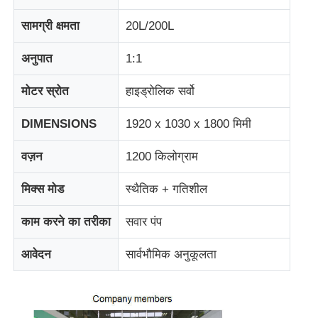
सामग्री क्षमता
20L/200L
फैक्टरी यात्रा
अनुपात
1:1
गुणवत्ता नियंत्रण
मोटर स्रोत
हाइड्रोलिक सर्वो
DIMENSIONS
1920 x 1030 x 1800 मिमी
हमसे संपर्क करें
वज़न
1200 किलोग्राम
समाचार
मिक्स मोड
स्थैतिक + गतिशील
सभी मामलों
काम करने का तरीका
सवार पंप
आवेदन
सार्वभौमिक अनुकूलता
एक बोली का अनुरोध
एलएसआर इंजेक्शन मोल्डिंग मशीन