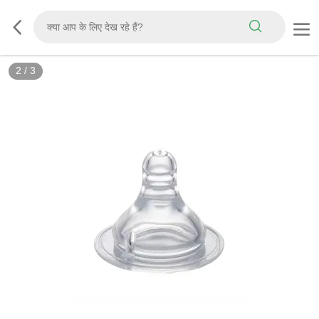
2
/
3