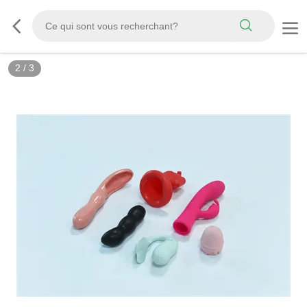
2
/
3