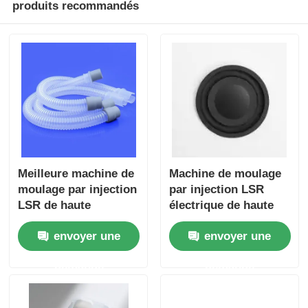
produits recommandés
Meilleure machine de
Machine de moulage
moulage par injection
par injection LSR
LSR de haute
électrique de haute
précision pour les
précision pour la
envoyer une
envoyer une
composants de
fabrication de
silicone médical
membranes de haut-
demande
demande
parleurs