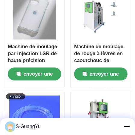
Machine de moulage
Machine de moulage
par injection LSR de
de rouge à lèvres en
haute précision
caoutchouc de
silicone liquide de
envoyer une
envoyer une
20L, machine
d'alimentation en
demande
demande
silicone
S-GuangYu