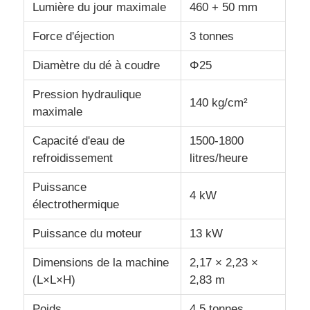
Lumière du jour maximale
460 + 50 mm
Force d'éjection
3 tonnes
Visite d'usine
Diamètre du dé à coudre
Φ25
Contrôle de la qualité
Pression hydraulique
140 kg/cm²
maximale
Contact
Capacité d'eau de
1500-1800
refroidissement
litres/heure
nouvelles
Puissance
4 kW
électrothermique
Tous les cas
Puissance du moteur
13 kW
Demande de soumission
Dimensions de la machine
2,17 × 2,23 ×
(L×L×H)
2,83 m
Machine de moulage par injection LSR
Poids
4,5 tonnes