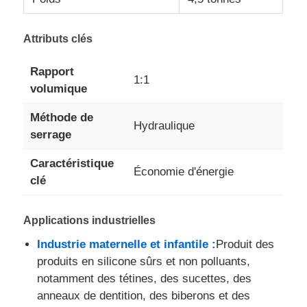
Machine de moulage par injection de silicone
Attributs clés
Rapport
1:1
Système de dosage LSR
volumique
Méthode de
Machine de surmoulage
Hydraulique
serrage
Caractéristique
Accessoires de machines à injection
Économie d'énergie
clé
Forgeage par injection de caoutchouc de silicone liquid
Applications industrielles
Industrie maternelle et infantile :
Produit des
bâti liquide de silicone
produits en silicone sûrs et non polluants,
notamment des tétines, des sucettes, des
anneaux de dentition, des biberons et des
Moulures par injection de caoutchouc de silicone