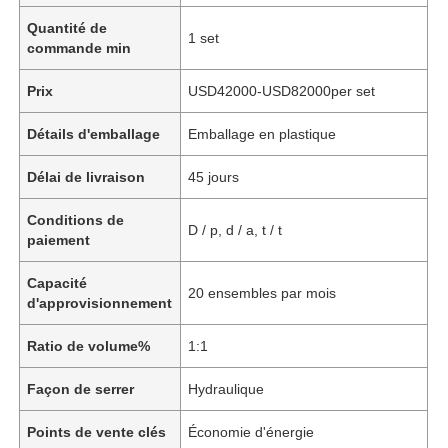
Quantité de
1 set
commande min
Prix
USD42000-USD82000per set
Détails d'emballage
Emballage en plastique
Délai de livraison
45 jours
Conditions de
D / p, d / a, t / t
paiement
Capacité
20 ensembles par mois
d'approvisionnement
Ratio de volume%
1:1
Façon de serrer
Hydraulique
Points de vente clés
Économie d'énergie