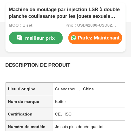
Machine de moulage par injection LSR à double
planche coulissante pour les jouets sexuels
pour adultes en silicone Haute efficacité
MOQ：1 set
Prix：USD42000-USD82000per set
Parlez Maintenant.
meilleur prix
DESCRIPTION DE PRODUIT
Lieu d'origine
Guangzhou ， Chine
Nom de marque
Better
Certification
CE、ISO
Numéro de modèle
Je suis plus douée que toi.