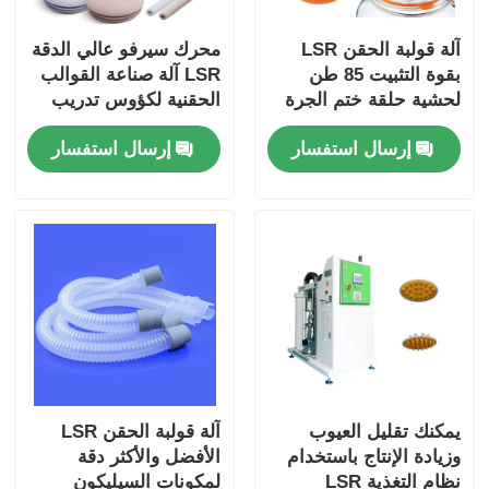
آلة قولبة الحقن LSR
محرك سيرفو عالي الدقة
بقوة التثبيت 85 طن
LSR آلة صناعة القوالب
لحشية حلقة ختم الجرة
الحقنية لكؤوس تدريب
السيليكون
الأطفال
إرسال استفسار
إرسال استفسار
يمكنك تقليل العيوب
آلة قولبة الحقن LSR
وزيادة الإنتاج باستخدام
الأفضل والأكثر دقة
نظام التغذية LSR
لمكونات السيليكون