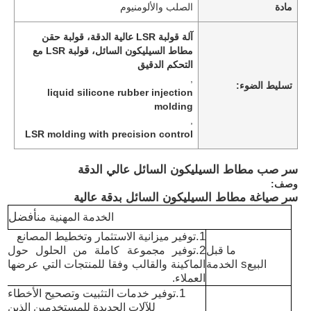
مادة
الصلب والألومنيوم
آلة قولبة LSR عالية الدقة، قولبة حقن
مطاط السيليكون السائل، قولبة LSR مع
التحكم الدقيق
,
تسليط الضوء:
liquid silicone rubber injection
molding
,
LSR molding with precision control
سر صب مطاط السيليكون السائل عالي الدقة
وصف:
سر صياغة مطاط السيليكون السائل بدقة عالية
أفضل
الخدمة المهنية من
1.
توفير ميزانية الاستثمار وتخطيط المصانع
2.
ما قبل
توفير مجموعة كاملة من الحلول حول
s
البيع
الخدمة
الماكينة والقالب وفقا للمنتجات التي عرضها
العملاء.
1.
توفير خدمات التثبيت وتصحيح الأخطاء
للآلات الجديدة للمستخدمين الذين