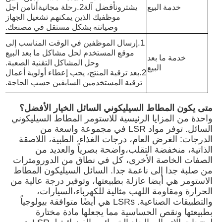
أفضل
2.
أنا
خدمة البيع
يشترون
آلة
رحلة مجانية
من أجل
موظفيك الذين يمكنهم تشغيل الجهاز
وصيانته بشكل مستقل في مصنعك.
1.
إرسال الموظفين في الوقت المناسب إلى
موقع المستخدم لحل مشاكل ما بعد البيع
خدمة ما بعد
وحل المشاكل التقنية الصعبة.
البيع
2.
بعد ترقية المنتج، يجب إعطاء أولوية أعمال
ترقية المستخدمين السابقين حسب الحاجة.
متى يكون المطاط السيليكوني السائل الخيار الأفضل؟
واحدة من المزايا الرئيسية للاستومر المطاط السيليكوني
السائل. توفر مواد LSR في مجموعة واسعة من
الدرجات: الغرض العام، درجات الغذاء، الطبية، اللاصقة
الذاتية، منخفضة التقلب،واضحة بصرياً والعديد من
منزل
الصفات الخاصة الأخرى، كل في نطاق من الدورومترات
من صلبة جدا إلى ناعمة جدا. السائل السيليكون المطاط
الاستومر هي أيضا عازلة بطبيعتها، وتوفير درجة عالية من
المنتجات
الحرارة ومقاومة اللهب مثالية للكهرباء،السيارات،
والتطبيقات الصناعية. LSRs هي أيضًا متوافقة بيولوجياً
بطبيعتها ونقص الحساسية مما يجعلها مادة مختارة
حول بنا