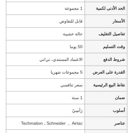
الحد الأدنى لكمية
1 مجموعة
الأسعار
قابل للتفاوض
تفاصيل التغليف
حالة خشبية
وقت التسليم
50 يوما
شروط الدفع
الاعتماد المستندي، تي/تي
القدرة على العرض
5 مجموعات شهريا
نقاط البيع الرئيسية
سعر تنافسي
ضمان
1 سنة
أسلوب
رَأسِيّ
عناصر
Techmation ، Schneider ， Airtac