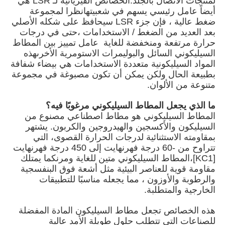
لمنتجات الاتصال بالجلد.الخصائص الفيزيائية لـ LSR هي
أيضاً عامل رئيسي يسهم في شعبيتهانظرا لمجموعة
ضغط عالية ، فإن جزء LSR سيحافظ على شكله الأصلي
جولة في المعمل
بعد العديد من الضغط / الاستخدامات ،حتى في درجات
حرارة مرتفعة ومنخفضة للغاية ‬ عامل تمييز بين المطاط
السيليكوني السائل والبوليمرات الاستومرية الأخرىهذه
ضبط الجودة
المواد السيليكونية متعددة الاستخدامات هي بيضاء شفافة
بطبيعة الحال ولكن يمكن أن تكون مصبوغة في مجموعة
متنوعة من الألوان.
اتصل بنا
ما الذي يجعل المطاط السيليكوني مرغوبًا فيه؟
المطاط السيليكوني هو مطاط اصطناعي مصنوع من
أخبار
السيليكون والأكسجين والهيدروجين والكربون. يشتهر
بمقاومته الاستثنائية لدرجات الحرارة القصوى، التي
تتراوح من -60 درجة فهرنهايت إلى 450 درجة فهرنهايت
جميع القضايا
[KC1]،المطاط السيليكوني متين للغاية ومرنكما يمتلك
مقاومة قوية للعناصر البيئية مثل أشعة فوق البنفسجية
والرطوبة والأوزون ، مما يجعله مناسبًا للتطبيقات
طلب اقتباس
الخارجية والمتطلبة.
هذه الخصائص تجعل مطاط السيليكون المادة المفضلة
LSR حقن صب الآلة
للصناعات التي تتطلب حلول طويلة الأمد عالية