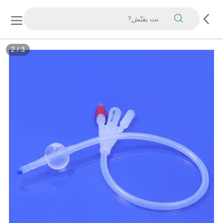
2
/
3