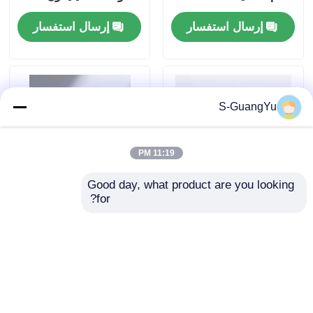
الخاص بنا
الطبية
إرسال استفسار
إرسال استفسار
S-GuangYu
11:19 PM
Good day, what product are you looking 
for?
الجهاز الكهربائي للدقة
آلة قولبة الحقن LSR
العالية للصناعة
عالية الدقة من مطاط
السيليكون السائل لهاتف
إرسال استفسار
إرسال استفسار