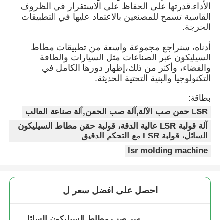
الأداء.قدرتها على الحفاظ على الاستقرار في الظروف
القاسية تسمح للمصنعين بالاعتماد عليها في التطبيقات
آلة صناعة القالب بالاندراج
الحرجة.
أدناه، سنراجع مجموعة واسعة من تطبيقات مطاط
السيليكون عبر الصناعات مثل السيارات والطاقة
نظام الجرعات LSR
والفضاء، وأكثر من ذلك،إظهار دورها الكامل في
التكنولوجيا والبنية التحتية الحديثة.
آلة التشكيل الزائد
بطاقة:
LSR حقن صب الآلة,آلة صب الحقن,آلة صناعة القالب
ملحقات آلة التشكيل بالحقن
آلة قولبة LSR عالية الدقة، قولبة حقن مطاط السيليكون
السائل، قولبة LSR مع التحكم الدقيق
صناعة الصبغات بالحقن من المطاط السيليكوني السائل
lsr molding machine
صياغة السيليكون السائل
احصل على افضل سعر ل
طلاء حقن المطاط السيليكوني
سر صب مطاط السيليكون السائل