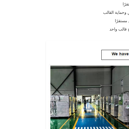
رًا
 وحماية القالب
مستقرًا
ج قالب واحد