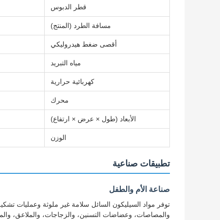
قطر الدبوس
مسافة الطرد (المنتج)
أقصى ضغط هيدروليكي
مياه التبريد
كهربائية حرارية
محرك
الأبعاد (طول × عرض × ارتفاع)
الوزن
تطبيقات صناعية
صناعة الأم والطفل
توفر مواد السيليكون السائل سلامة غير ملوثة وعمليات تشك
والمصاصات، وعضاضات التسنين، والزجاجات، والملاعق، وال