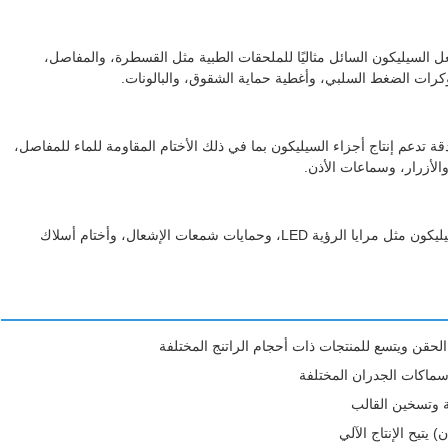
عل السيليكون السائل مثاليًا للملحقات الطبية مثل القسطرة، والمفاصل،
 وكرات الضغط السلبي، وأغطية حماية الشقوق، والبالونات.
ة تدعم إنتاج أجزاء السيليكون بما في ذلك الأختام المقاومة للماء للمفاصل،
الأزرار، وسماعات الأذن.
تتيح النفاذية العالية وعمليات الإنتاج الفعالة تصنيع ملحقات السيليكون مثل مرايا الرؤية LED، وحمايات شمعات الإشعال، وأختام أسلاك
حقن ويتسع للمنتجات ذات أحجام الراتنج المختلفة
 سماكات الجدران المختلفة
ية وتسخين القالب
تيح الإنتاج الآلي