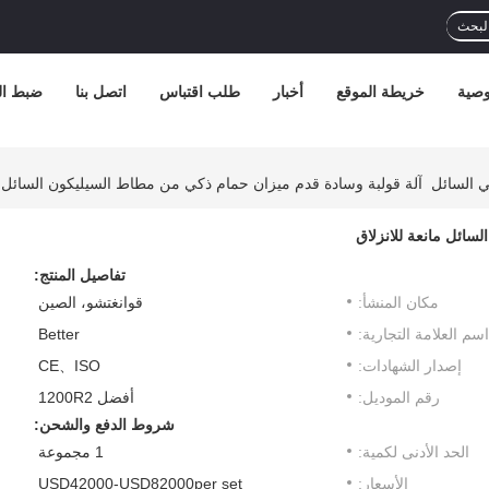
لبحث
صية
خريطة الموقع
أخبار
طلب اقتباس
اتصل بنا
ضبط ال
ي السائل
آلة قولبة وسادة قدم ميزان حمام ذكي من مطاط السيليكون السائل ما
سائل مانعة للانزلاق
تفاصيل المنتج:
مكان المنشأ:
قوانغتشو، الصين
اسم العلامة التجارية:
Better
إصدار الشهادات:
CE、ISO
رقم الموديل:
أفضل 1200R2
شروط الدفع والشحن:
الحد الأدنى لكمية:
1 مجموعة
الأسعار:
USD42000-USD82000per set