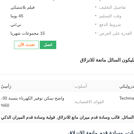
تفاصيل التغليف:
فيلم بلاستيكي
وقت التسليم:
45 يوما
شروط الدفع:
تي/تي
القدرة على العرض:
15 مجموعات شهريا
اتصل
تحدث الآن
كون السائل مانعة للانزلاق
دروليكي
أسلوب:
رَأسِيّ
Techmat
واضح-يمكن توفير الكهرباء بنسبة 30-
الفوائد الاقتصادية:
50%
السائل
,
قالب وسادة قدم ميزان مانع للانزلاق
,
قولبة وسادة قدم الميزان الذكي
ات، وسادة قدم مانعة للانزلاق