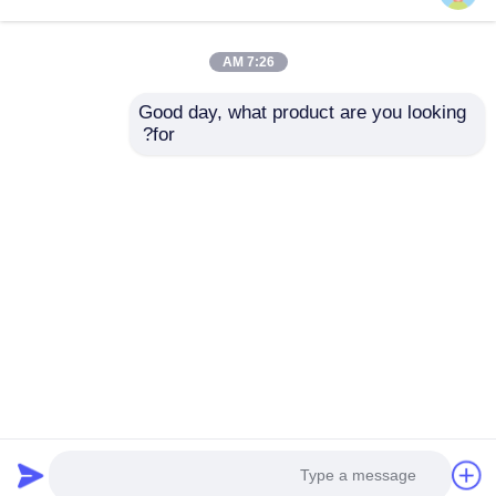
7:26 AM
Good day, what product are you looking 
for?
نظام جرعات الرغوة
نظام جرعات LSR
السيليكونية السائلة
للتحكم الآلي في تصنيع
المخصص للمخلط
السيليكون
والطعام
إرسال استفسار
إرسال استفسار
منزل
حول نا
اتصل بنا
Desktop Site
خريطة الموقع
سياسة الخصوصية
جودة
LSR حقن صب الآلة
مصنع الصين.Copyright ©
2026 Guangzhou S-guangyu Machinery