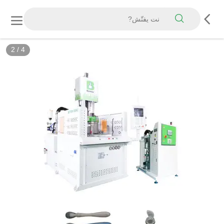
2
/
4