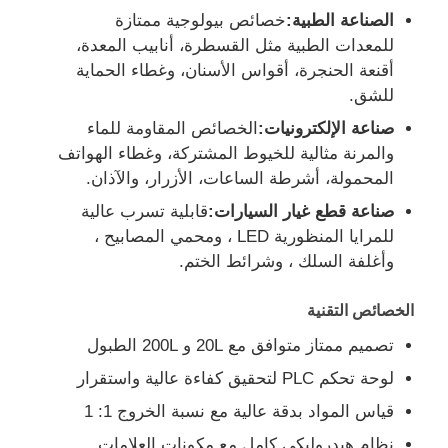
الصناعة الطبية:
خصائص بيولوجية ممتازة
للمعدات الطبية مثل القسطرة، أنابيب المعدة،
أقنعة الحنجرة، أقواس الأسنان، وغطاء الحماية
للشق.
صناعة الإلكترونيات:
الخصائص المقاومة للماء
والمرنة مثالية للخيوط المشتركة، وغطاء الهواتف
المحمولة، أشرطة الساعات، الأزرار، والآذان.
صناعة قطع غيار السيارات:
قابلية تسرب عالية
للمرايا المنظورية LED ، ومحمي المصابيح ،
وأغلفة السلك ، وشرائط الختم.
الخصائص التقنية
منزل
تصميم ممتاز متوافق مع 20L و 200L الطبول
لوحة تحكم PLC لتحقيق كفاءة عالية واستقرار
المنتجات
قياس المواد بدقة عالية مع نسبة الخروج 1: 1
حول بنا
نظام هيدروليكي كامل مع مكونات العلامات