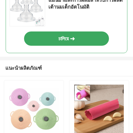
แม่นยําและการผสมสําหรับการผลิต
เต้านมเด็กอัตโนมัติ
চালিয়ে
แนะนำผลิตภัณฑ์