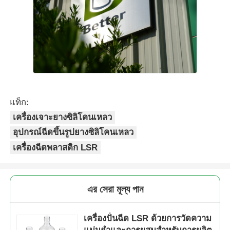
แท็ก:
เครื่องเจาะยางซิลิโคนเหลว
อุปกรณ์ฉีดขึ้นรูปยางซิลิโคนเหลว
เครื่องฉีดพลาสติก LSR
এর সেরা মূল্য পান
เครื่องปั่นฉีด LSR ด้วยการวัดความ