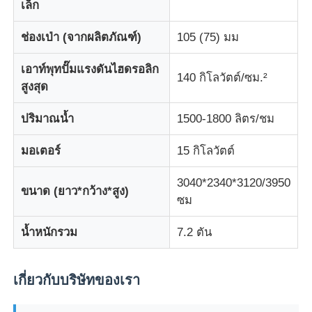
เล็ก
ช่องเป่า (จากผลิตภัณฑ์)
105 (75) มม
ทัวร์โรงงาน
เอาท์พุทปั๊มแรงดันไฮดรอลิก
140 กิโลวัตต์/ซม.²
ควบคุมคุณภาพ
สูงสุด
ปริมาณน้ำ
1500-1800 ลิตร/ชม
ติดต่อเรา
มอเตอร์
15 กิโลวัตต์
ข่าว
3040*2340*3120/3950
ขนาด (ยาว*กว้าง*สูง)
ซม
ทุกกรณี
น้ำหนักรวม
7.2 ตัน
ขออ้าง
เกี่ยวกับบริษัทของเรา
เครื่องฉีดพลาสติก LSR