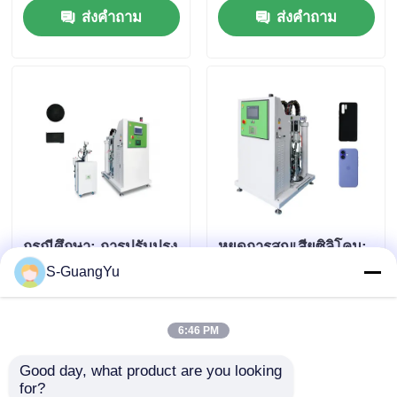
ส่งคำถาม
ส่งคำถาม
ตัน
กรณีศึกษา: การปรับปรุง
หยุดการสูญเสียซิลิโคน:
คุณภาพผลิตภัณฑ์ซิลิ
ระบบการให้อาหาร
S-GuangYu
โคนด้วยเทคโนโลยีการ
อัจฉริยะช่วยเพิ่มผลผลิต
ผสมขั้นสูง
ได้อย่างไร
ส่งคำถาม
ส่งคำถาม
6:46 PM
Good day, what product are you looking 
for?