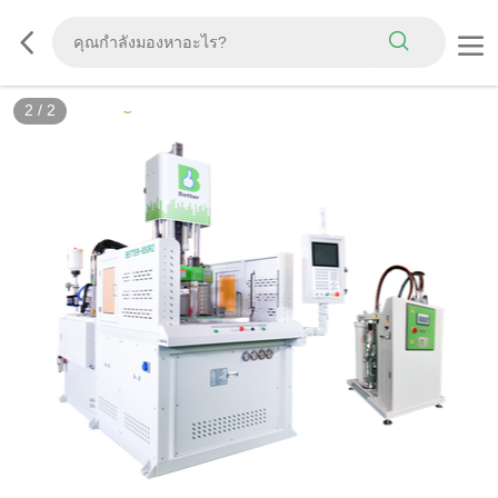
2
/
2