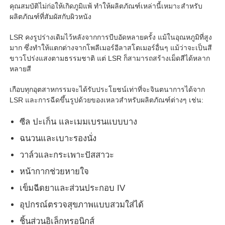
คุณสมบัติไม่ก่อให้เกิดภูมิแพ้ ทำให้ผลิตภัณฑ์เหล่านี้เหมาะสำหรับ
ผลิตภัณฑ์ที่สัมผัสกับผิวหนัง
LSR คงรูปร่างเดิมไว้หลังจากการบีบอัดหลายครั้ง แม้ในอุณหภูมิที่สูง
มาก ซึ่งทำให้แตกต่างจากโพลีเมอร์อีลาสโตเมอร์อื่นๆ แม้ว่าจะเป็นสี
ขาวโปร่งแสงตามธรรมชาติ แต่ LSR ก็สามารถสร้างเม็ดสีได้หลาก
หลายสี
เกือบทุกอุตสาหกรรมจะได้รับประโยชน์เท่าที่จะจินตนาการได้จาก
LSR และการฉีดขึ้นรูปด้วยของเหลวสำหรับผลิตภัณฑ์ต่างๆ เช่น:
ซีล ปะเก็น และเมมเบรนแบบบาง
ฉนวนและเบาะรองนั่ง
วาล์วและกระเพาะปัสสาวะ
หน้ากากช่วยหายใจ
เข็มฉีดยาและส่วนประกอบ IV
อุปกรณ์ตรวจสุขภาพแบบสวมใส่ได้
ชิ้นส่วนอิเล็กทรอนิกส์