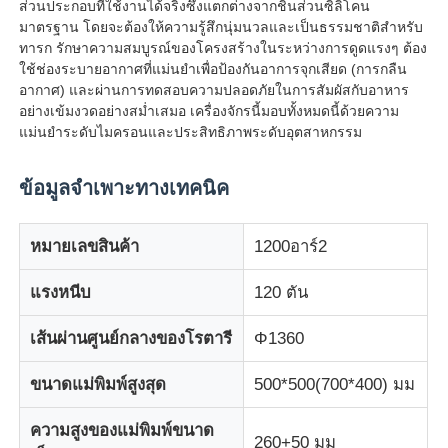
ส่วนประกอบที่ใช้งานได้จริงซึ่งแตกต่างจากชิ้นส่วนซิลิโคน
มาตรฐาน โดยจะต้องให้ความรู้สึกนุ่มนวลและเป็นธรรมชาติสำหรับ
ทารก รักษาความสมบูรณ์ของโครงสร้างในระหว่างการดูดแรงๆ ต้อง
ใช้ช่องระบายอากาศที่แม่นยำเพื่อป้องกันอาการจุกเสียด (การกลืน
อากาศ) และผ่านการทดสอบความปลอดภัยในการสัมผัสกับอาหาร
อย่างเข้มงวดอย่างสม่ำเสมอ เครื่องจักรนี้มอบทั้งหมดนี้ด้วยความ
แม่นยำระดับไมครอนและประสิทธิภาพระดับอุตสาหกรรม
ข้อมูลจำเพาะทางเทคนิค
หมายเลขสินค้า
1200อาร์2
แรงหนีบ
120 ตัน
บ้าน
เส้นผ่านศูนย์กลางของโรตารี
Φ1360
ผลิตภัณฑ์
ขนาดแม่พิมพ์สูงสุด
500*500(700*400) มม
ความสูงของแม่พิมพ์ขนาด
260+50 มม
เกี่ยวกับเรา