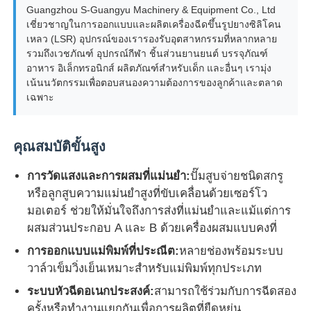
Guangzhou S-Guangyu Machinery & Equipment Co., Ltd
เชี่ยวชาญในการออกแบบและผลิตเครื่องฉีดขึ้นรูปยางซิลิโคน
เครื่องพิมพ์ฉีดซิลิโคน
เหลว (LSR) อุปกรณ์ของเรารองรับอุตสาหกรรมที่หลากหลาย
รวมถึงเวชภัณฑ์ อุปกรณ์กีฬา ชิ้นส่วนยานยนต์ บรรจุภัณฑ์
อาหาร อิเล็กทรอนิกส์ ผลิตภัณฑ์สำหรับเด็ก และอื่นๆ เรามุ่ง
ระบบการใช้ยา LSR
เน้นนวัตกรรมเพื่อตอบสนองความต้องการของลูกค้าและตลาด
เฉพาะ
เครื่องพัดลวดเกิน
คุณสมบัติขั้นสูง
อุปกรณ์เสริมเครื่องเจาะ
การวัดแสงและการผสมที่แม่นยำ:
ปั๊มสูบจ่ายชนิดสกรู
หรือลูกสูบความแม่นยำสูงที่ขับเคลื่อนด้วยเซอร์โว
มอเตอร์ ช่วยให้มั่นใจถึงการส่งที่แม่นยำและแม้แต่การ
การพิมพ์ฉีดยางซิลิโคนเหลว
ผสมส่วนประกอบ A และ B ด้วยเครื่องผสมแบบคงที่
การออกแบบแม่พิมพ์ที่ประณีต:
หลายช่องพร้อมระบบ
การพิมพ์ซิลิโคนเหลว
วาล์วเข็มวิ่งเย็นเหมาะสำหรับแม่พิมพ์ทุกประเภท
ระบบหัวฉีดอเนกประสงค์:
สามารถใช้ร่วมกับการฉีดสอง
เครื่องพิมพ์ฉีดยางซิลิโคน
ครั้งหรือทำงานแยกกันเพื่อการผลิตที่ยืดหยุ่น