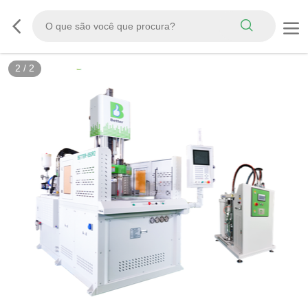
2
/
2