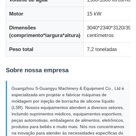
Motor
15 kW
Máquina de moldagem por injecção de silicone
Dimensões
3040*2340*3120/395
(comprimento*largura*altura)
centímetros
Sistema de dosagem LSR
Peso total
7,2 toneladas
Máquina de sobreformação
Sobre nossa empresa
Acessórios para Máquinas de Moldagem por Injeção
Guangzhou S-Guangyu Machinery & Equipment Co., Ltd é
Moldagem por injecção de borracha de silicone líquido
especializada em projetar e fabricar máquinas de
moldagem por injeção de borracha de silicone líquido
(LSR). Nossos equipamentos atendem a diversos setores,
molde líquido do silicone
incluindo suprimentos médicos, equipamentos esportivos,
peças automotivas, embalagens de alimentos, eletrônicos,
produtos para bebês e muito mais. Nós nos concentramos
Moagem por injecção de borracha de silicone
na inovação para atender às necessidades específicas do