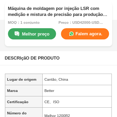
Máquina de moldagem por injeção LSR com
medição e mistura de precisão para produção
automatizada de mamilos de bebê
MOQ：1 conjunto
Preço：USD42000-USD82000per set
Falem agora.
Melhor preço
DESCRIçãO DE PRODUTO
Lugar de origem
Cantão, China
Marca
Better
Certificação
CE、ISO
Número do
Melhor 1200R2