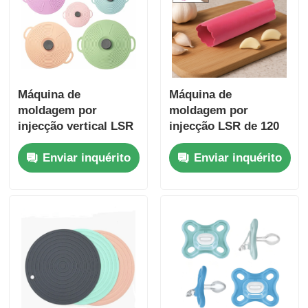
Máquina de
Máquina de
moldagem por
moldagem por
injecção vertical LSR
injecção LSR de 120
com servomotor de
toneladas para a
Enviar inquérito
Enviar inquérito
força de fixação de
produção de
160 toneladas e alta
esfoliação automática
precisão
de alho de qualidade
alimentar