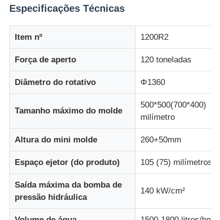
Especificações Técnicas
Fábrica
Item nº
1200R2
Força de aperto
120 toneladas
Controle de Qualidade
Diâmetro do rotativo
Φ1360
Fale Conosco
500*500(700*400)
Tamanho máximo do molde
milímetro
notícias
Altura do mini molde
260+50mm
Todos os casos
Espaço ejetor (do produto)
105 (75) milímetros
Pedir um orçamento
Saída máxima da bomba de
140 kW/cm²
pressão hidráulica
Máquina de moldagem por injeção LSR
Volume de água
1500-1800 litros/hora