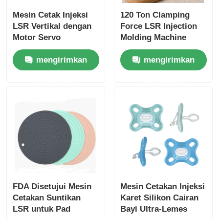
Mesin Cetak Injeksi
120 Ton Clamping
LSR Vertikal dengan
Force LSR Injection
Motor Servo
Molding Machine
Clamping Force 160
untuk produksi
mengirimkan
mengirimkan
Ton dan Presisi
pemotong bawang
Tinggi
putih otomatis kelas
permintaan
permintaan
makanan
FDA Disetujui Mesin
Mesin Cetakan Injeksi
Cetakan Suntikan
Karet Silikon Cairan
LSR untuk Pad
Bayi Ultra-Lemes