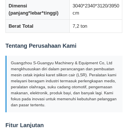
Dimensi
3040*2340*3120/3950
(panjang*lebar*tinggi)
cm
mesin cetakan injeksi silikon
Berat Total
7,2 ton
Sistem Dosis LSR
Tentang Perusahaan Kami
Mesin Overmolding
Guangzhou S-Guangyu Machinery & Equipment Co, Ltd
mengkhususkan diri dalam perancangan dan pembuatan
Aksesoris mesin cetak injeksi
mesin cetak injeksi karet silikon cair (LSR). Peralatan kami
melayani beragam industri termasuk perlengkapan medis,
peralatan olahraga, suku cadang otomotif, pengemasan
Cetakan injeksi karet silikon cair
makanan, elektronik, produk bayi, dan banyak lagi. Kami
fokus pada inovasi untuk memenuhi kebutuhan pelanggan
dan pasar tertentu.
Cetakan silikon cair
Pembuatan cetakan injeksi karet silikon
Fitur Lanjutan