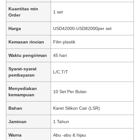
Kuantitas min
1 set
Order
Harga
USD42000-USD82000per set
Kemasan rincian
Film plastik
Waktu pengiriman
45 hari
Syarat-syarat
L/C,T/T
pembayaran
Menyediakan
10 Set Per Bulan
kemampuan
Bahan
Karet Silikon Cair (LSR)
Jaminan
1 Tahun
Warna
Abu -abu & hijau