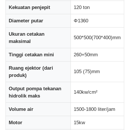
Kekuatan penjepit
120 ton
Wisata pabrik
Diameter putar
Φ1360
Ukuran cetakan
Kontrol kualitas
500*500(700*400)mm
maksimal
Hubungi kami
Tinggi cetakan mini
260+50mm
Ruang ejektor (dari
105 (75)mm
Berita
produk)
Output pompa tekanan
Semua Kasus
140kw/cm²
hidrolik maks
Quote request suatu
Volume air
1500-1800 liter/jam
Motor
15kw
Mesin cetak injeksi Lsr