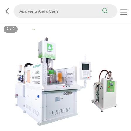
2
/
2