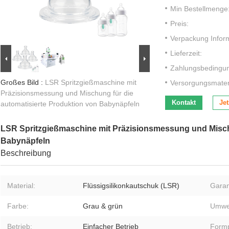
Min Bestellmenge
Preis:
Verpackung Infor
Lieferzeit:
Zahlungsbedingu
Großes Bild :
LSR Spritzgießmaschine mit
Versorgungsmateri
Präzisionsmessung und Mischung für die
Kontakt
Jet
automatisierte Produktion von Babynäpfeln
LSR Spritzgießmaschine mit Präzisionsmessung und Mischu
Babynäpfeln
Beschreibung
Material:
Flüssigsilikonkautschuk (LSR)
Garan
Farbe:
Grau & grün
Umwel
Betrieb:
Einfacher Betrieb
Formp