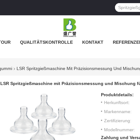
TOUR
QUALITÄTSKONTROLLE
KONTAKT
REFERENZE
ngummi
LSR Spritzgießmaschine Mit Präzisionsmessung Und Mischung
LSR Spritzgießmaschine mit Präzisionsmessung und Mischung für
Produktdetails:
Herkunftsort:
Markenname:
Zertifizierung:
Modellnummer:
Zahlung und Vers