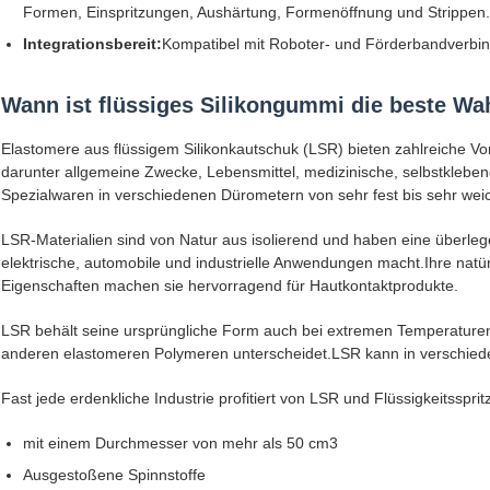
Formen, Einspritzungen, Aushärtung, Formenöffnung und Strippen.
Integrationsbereit:
Kompatibel mit Roboter- und Förderbandverbind
Wann ist flüssiges Silikongummi die beste Wa
Elastomere aus flüssigem Silikonkautschuk (LSR) bieten zahlreiche Vort
darunter allgemeine Zwecke, Lebensmittel, medizinische, selbstklebende
Spezialwaren in verschiedenen Dürometern von sehr fest bis sehr wei
LSR-Materialien sind von Natur aus isolierend und haben eine überleg
elektrische, automobile und industrielle Anwendungen macht.Ihre natür
Eigenschaften machen sie hervorragend für Hautkontaktprodukte.
LSR behält seine ursprüngliche Form auch bei extremen Temperature
anderen elastomeren Polymeren unterscheidet.LSR kann in verschied
Fast jede erdenkliche Industrie profitiert von LSR und Flüssigkeitsspri
mit einem Durchmesser von mehr als 50 cm3
Ausgestoßene Spinnstoffe