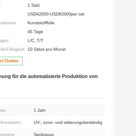
:
1 Satz
USD42000-USD82000per set
mationen:
Kunststofffolie
45 Tage
ngen:
L/C, T/T
al-Fähigkeit:
10 Sätze pro Monat
zt Chatten
ng für die automatisierte Produktion von
tie:
1 Jahr
tresistenz:
UV-, ozon- und witterungsbeständig
rozess:
Spritzguss